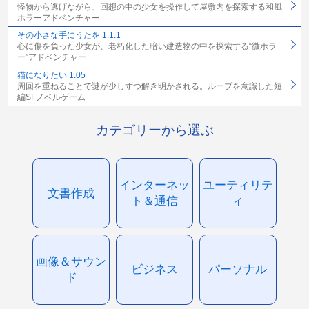
怪物から逃げながら、回想の中の少女を操作して屋敷内を探索する和風
ホラーアドベンチャー
その小さな手にうたを 1.1.1
心に傷を負った少女が、老朽化した暗い建造物の中を探索する“微ホラ
ー”アドベンチャー
猫になりたい 1.05
周回を重ねることで謎が少しずつ解き明かされる。ループを意識した短
編SFノベルゲーム
カテゴリーから選ぶ
インターネッ
ユーティリテ
文書作成
ト＆通信
ィ
画像＆サウン
ビジネス
パーソナル
ド