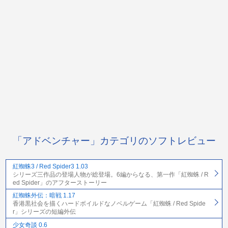
「アドベンチャー」カテゴリのソフトレビュー
紅蜘蛛3 / Red Spider3 1.03
シリーズ三作品の登場人物が総登場。6編からなる、第一作「紅蜘蛛 / R
ed Spider」のアフターストーリー
紅蜘蛛外伝：暗戦 1.17
香港黒社会を描くハードボイルドなノベルゲーム「紅蜘蛛 / Red Spide
r」シリーズの短編外伝
少女奇談 0.6