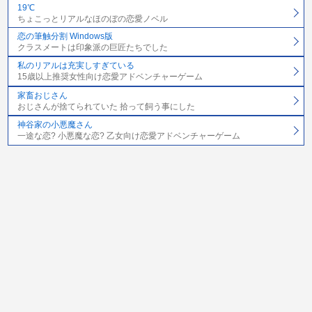
19℃
ちょこっとリアルなほのぼの恋愛ノベル
恋の筆触分割 Windows版
クラスメートは印象派の巨匠たちでした
私のリアルは充実しすぎている
15歳以上推奨女性向け恋愛アドベンチャーゲーム
家畜おじさん
おじさんが捨てられていた 拾って飼う事にした
神谷家の小悪魔さん
一途な恋? 小悪魔な恋? 乙女向け恋愛アドベンチャーゲーム