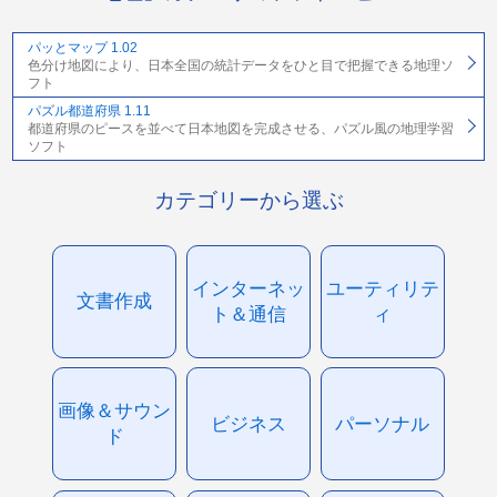
パッとマップ 1.02
色分け地図により、日本全国の統計データをひと目で把握できる地理ソ
フト
パズル都道府県 1.11
都道府県のピースを並べて日本地図を完成させる、パズル風の地理学習
ソフト
カテゴリーから選ぶ
インターネッ
ユーティリテ
文書作成
ト＆通信
ィ
画像＆サウン
ビジネス
パーソナル
ド