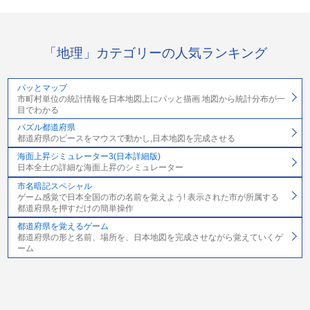
「地理」カテゴリーの人気ランキング
パッとマップ
市町村単位の統計情報を日本地図上にパッと描画 地図から統計分布が一
目でわかる
パズル都道府県
都道府県のピースをマウスで動かし,日本地図を完成させる
海面上昇シミュレーター3(日本詳細版)
日本全土の詳細な海面上昇のシミュレーター
市名暗記スペシャル
ゲーム感覚で日本全国の市の名前を覚えよう! 表示された市が所属する
都道府県を押すだけの簡単操作
都道府県を覚えるゲーム
都道府県の形と名前、場所を、日本地図を完成させながら覚えていくゲ
ーム