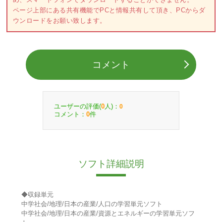
ページ上部にある共有機能でPCと情報共有して頂き、PCからダ
ウンロードをお願い致します。
コメント
ユーザーの評価(
人)：
0
0
コメント：
件
0
ソフト詳細説明
◆収録単元
中学社会/地理/日本の産業/人口の学習単元ソフト
中学社会/地理/日本の産業/資源とエネルギーの学習単元ソフ