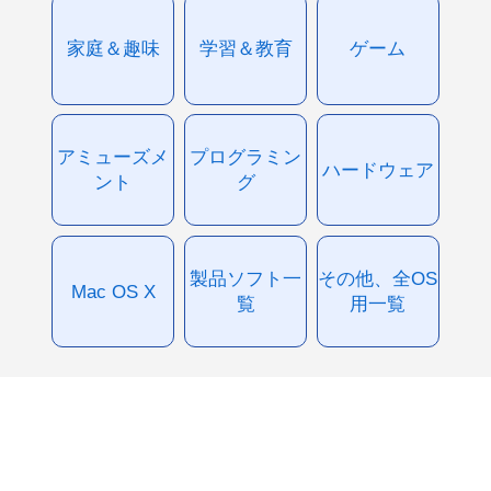
家庭＆趣味
学習＆教育
ゲーム
アミューズメ
プログラミン
ハードウェア
ント
グ
製品ソフト一
その他、全OS
Mac OS X
覧
用一覧