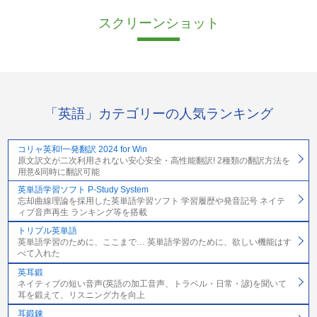
スクリーンショット
「英語」カテゴリーの人気ランキング
コリャ英和!一発翻訳 2024 for Win
原文訳文が二次利用されない安心安全・高性能翻訳! 2種類の翻訳方法を
用意&同時に翻訳可能
英単語学習ソフト P-Study System
忘却曲線理論を採用した英単語学習ソフト 学習履歴や発音記号 ネイテ
ィブ音声再生 ランキング等を搭載
トリプル英単語
英単語学習のために、ここまで… 英単語学習のために、欲しい機能はす
べて入れた
英耳鍛
ネイティブの短い音声(英語の加工音声、トラベル・日常・諺)を聞いて
耳を鍛えて、リスニング力を向上
耳鍛錬