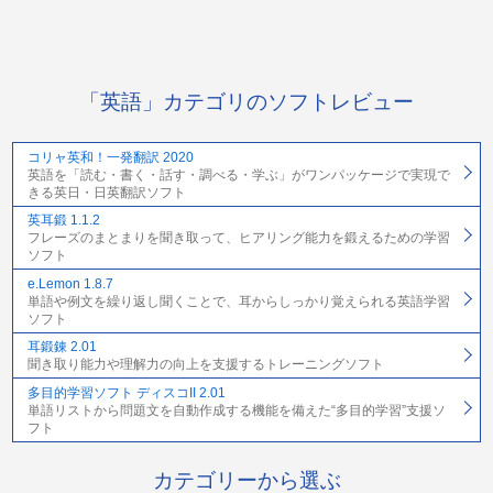
「英語」カテゴリのソフトレビュー
コリャ英和！一発翻訳 2020
英語を「読む・書く・話す・調べる・学ぶ」がワンパッケージで実現で
きる英日・日英翻訳ソフト
英耳鍛 1.1.2
フレーズのまとまりを聞き取って、ヒアリング能力を鍛えるための学習
ソフト
e.Lemon 1.8.7
単語や例文を繰り返し聞くことで、耳からしっかり覚えられる英語学習
ソフト
耳鍛錬 2.01
聞き取り能力や理解力の向上を支援するトレーニングソフト
多目的学習ソフト ディスコII 2.01
単語リストから問題文を自動作成する機能を備えた“多目的学習”支援ソ
フト
カテゴリーから選ぶ