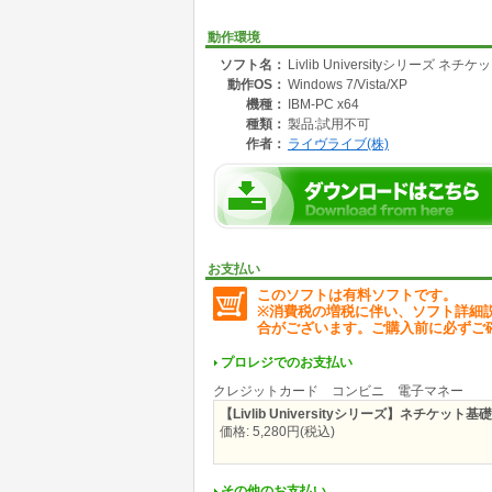
動作環境
ソフト名：
Livlib Universityシリーズ ネチ
動作OS：
Windows 7/Vista/XP
機種：
IBM-PC x64
種類：
製品:試用不可
作者：
ライヴライブ(株)
お支払い
このソフトは有料ソフトです。
※消費税の増税に伴い、ソフト詳細
合がございます。ご購入前に必ずご
プロレジでのお支払い
クレジットカード コンビニ 電子マネー
【Livlib Universityシリーズ】ネチケット基礎
価格: 5,280円(税込)
その他のお支払い