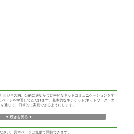
とビジネス的、公的に適切かつ効率的なネットコミュニケーションを学
々とページを学習してただけます。基本的なネチケット(ネットワーク・エ
例を通じて、日常的に実践できるようにします。
▼ 続きを見る ▼
ださい。見本ページは無償で閲覧できます。