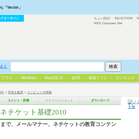
「Vector」
ベクターサイン
ちょい読み!
SELECTION
V
NGS Corporate Site
ド！
イブラリ
Windows
Mac(OS X)
全OS
新着ソフト
ランキング
/NT
>
学習＆教育
>
コンピュータ関係
コメント・評価
スクリーンショット
ダウンロード
リーズ ネチケット基礎2010
ンまで、メールマナー、ネチケットの教育コンテン