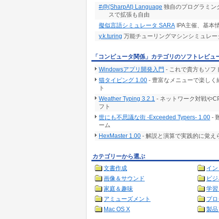
#@(SharpAt) Language
独自のプログラミン
スで拡張も自由
擬似言語シミュレータ SARA
IPA主催、基
y.k.turing
万能チューリングマシンシミュレー
「コンピュータ関係」カテゴリのソフトレビュ
Windowsアプリ開発入門
- これで貴方もソ
猫タイピング 1.00
- 豊富なメニューで楽し
ト
Weather Typing 3.2.1
- ネットワーク対戦や
フト
世にも不思議な街 -Exceeded Typers- 1.00
-
ーム
HexMaster 1.00
- 解説と演算で実践的に覚え
カテゴリーから選ぶ
文書作成
イン
画像＆サウンド
ビジ
家庭＆趣味
学習
アミューズメント
プロ
Mac OS X
製品