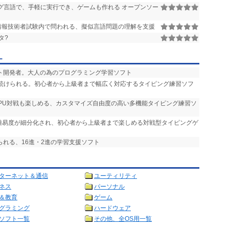
グ言語で、手軽に実行でき、ゲームも作れる オープンソー
本情報技術者試験内で問われる、擬似言語問題の理解を支援
タ?
ー
フト開発者。大人の為のプログラミング学習ソフト
く続けられる。初心者から上級者まで幅広く対応するタイピング練習ソフ
CPU対戦も楽しめる、カスタマイズ自由度の高い多機能タイピング練習ソ
 難易度が細分化され、初心者から上級者まで楽しめる対戦型タイピングゲ
られる、16進・2進の学習支援ソフト
ターネット＆通信
ユーティリティ
ネス
パーソナル
＆教育
ゲーム
グラミング
ハードウェア
ソフト一覧
その他、全OS用一覧