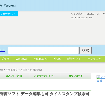
「Vector」
ベクターサイン
ちょい読み!
SELECTION
V
NGS Corporate Site
ド！
イブラリ
Windows
Mac(OS X)
全OS
新着ソフト
ランキング
/NT
>
学習＆教育
>
外国語
>
外国語翻訳
コメント・評価
スクリーンショット
ダウンロード
向け辞書ソフト データ編集も可 タイムスタンプ検索可