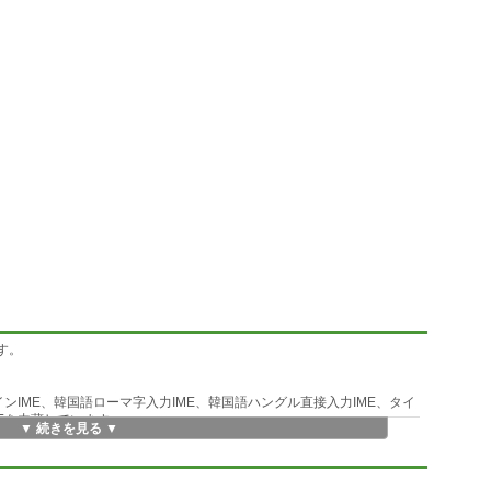
す。
インIME、韓国語ローマ字入力IME、韓国語ハングル直接入力IME、タイ
MEを内蔵しています。
▼ 続きを見る ▼
語帳ソフトとしても使えます。
す。