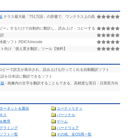
版
クラス最大級「751万語」の辞書で、ワンクラス上の高
ピー』するだけで自動的に翻訳し、読み上げ・コピーする
翻訳
ソフト PDIC/Unicode
ト向け「据え置き翻訳」ツール【無料】
回コピーで訳文が表示され、読み上げも行ってくれる自動翻訳ソフト
英語を日本語に翻訳できるソフト
ド版
- 画像内の文字を翻訳することもできる、高精度な英日・日英双方向
ターネット＆通信
ユーティリティ
ネス
パーソナル
＆教育
ゲーム
グラミング
ハードウェア
ソフト一覧
その他、全OS用一覧