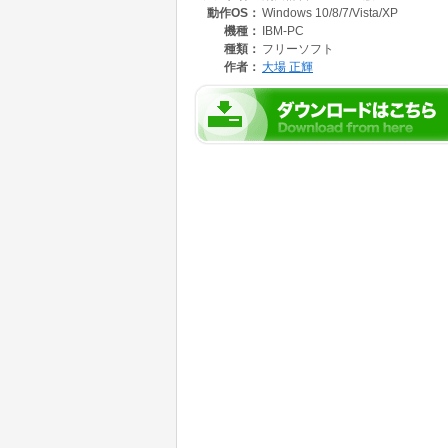
動作OS：
Windows 10/8/7/Vista/XP
単語単位でタイムスタンプを記録し、タイムス
文字コードを自動認識してテキストファイルを
機種：
IBM-PC
EPWINGなどのデータ形式にも対応し既存の
種類：
フリーソフト
後方一致検索、正規表現検索、インクリメンタ
作者：
大場 正輝
を無視して検索する機能(例えばplsの入力でplea
raryを検索)、符号付ローマ字の符号を無視
力でタイ文字やハングルを検索する機能、スペ
ドネシア語の動詞変化検索など多くの検索機能
ハングル、タイ文字、キリル文字をローマ字で
中国語のピンインでルビふり機能、カンボジア
この鍋田辞書は最新版ではない可能性がありま
ソフトの更新状況、詳細は以下の鍋田辞書ホー
http://www.nabeta.tk