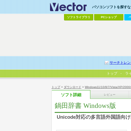
パソコンソフトを探すなら
ソフトライブラリ
PCショップ
サーチトレン
トップ
ラ
トップ
>
ダウンロード
>
Windows11/10/8/7/Vista/XP/2000
ソフト詳細
レビュー
鍋田辞書 Windows版
Unicode対応の多言語外国語