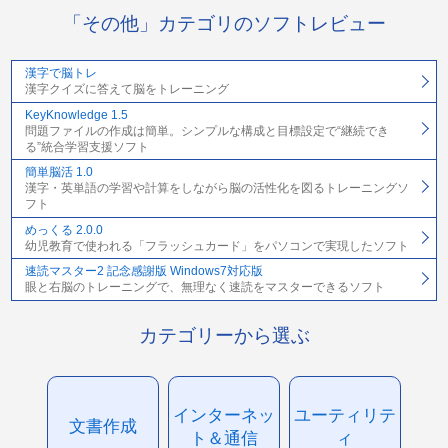
「その他」カテゴリのソフトレビュー
漢字で脳トレ
漢字クイズに答えて脳をトレーニング
KeyKnowledge 1.5
問題ファイルの作成は簡単。シンプルな構成と目標設定で“継続でき
る”統合学習支援ソフト
簡単脳活 1.0
漢字・英単語の学習や計算をしながら脳の活性化を図るトレーニングソ
フト
めっくる 2.0.0
幼児教育で使われる「フラッシュカード」をパソコンで実現したソフト
速読マスター2 記念感謝版 Windows7対応版
眼と右脳のトレーニングで、無理なく速読をマスターできるソフト
カテゴリーから選ぶ
インターネッ
ユーティリテ
文書作成
ト＆通信
ィ