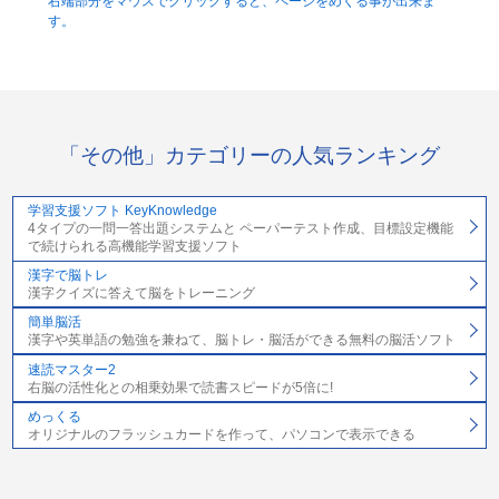
右端部分をマウスでクリックすると、ページをめくる事が出来ま
す。
「その他」カテゴリーの人気ランキング
学習支援ソフト KeyKnowledge
4タイプの一問一答出題システムと ペーパーテスト作成、目標設定機能
で続けられる高機能学習支援ソフト
漢字で脳トレ
漢字クイズに答えて脳をトレーニング
簡単脳活
漢字や英単語の勉強を兼ねて、脳トレ・脳活ができる無料の脳活ソフト
速読マスター2
右脳の活性化との相乗効果で読書スピードが5倍に!
めっくる
オリジナルのフラッシュカードを作って、パソコンで表示できる