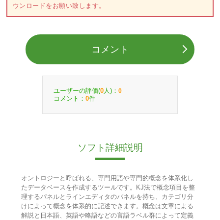
ウンロードをお願い致します。
コメント
ユーザーの評価(
人)：
0
0
コメント：
件
0
ソフト詳細説明
オントロジーと呼ばれる、専門用語や専門的概念を体系化し
たデータベースを作成するツールです。KJ法で概念項目を整
理するパネルとラインエディタのパネルを持ち、カテゴリ分
けによって概念を体系的に記述できます。概念は文章による
解説と日本語、英語や略語などの言語ラベル群によって定義