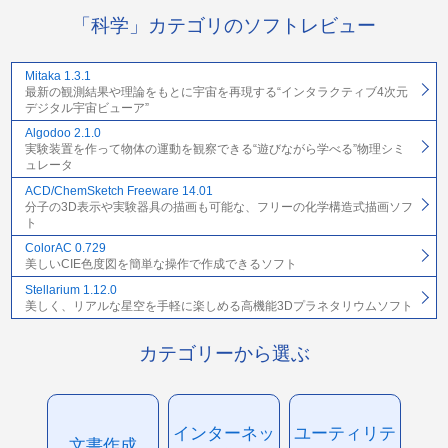
「科学」カテゴリのソフトレビュー
Mitaka 1.3.1
最新の観測結果や理論をもとに宇宙を再現する“インタラクティブ4次元
デジタル宇宙ビューア”
Algodoo 2.1.0
実験装置を作って物体の運動を観察できる“遊びながら学べる”物理シミ
ュレータ
ACD/ChemSketch Freeware 14.01
分子の3D表示や実験器具の描画も可能な、フリーの化学構造式描画ソフ
ト
ColorAC 0.729
美しいCIE色度図を簡単な操作で作成できるソフト
Stellarium 1.12.0
美しく、リアルな星空を手軽に楽しめる高機能3Dプラネタリウムソフト
カテゴリーから選ぶ
インターネッ
ユーティリテ
文書作成