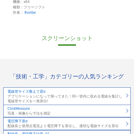
機種：x64
種類：フリーソフト
作者：
thoribe
スクリーンショット
「技術・工学」カテゴリーの人気ランキング
電線管サイズ教えて君α
アプリケーションになって帰ってきた！同一管内に収める電線を集計し
電線管サイズを一発算出!
ClickMeasure
写真・画像から寸法を測定
電圧降下君α
配線長と使用点電流より電圧降下を算出し、適切な電線サイズを算出
配線長・電圧降下計算_01