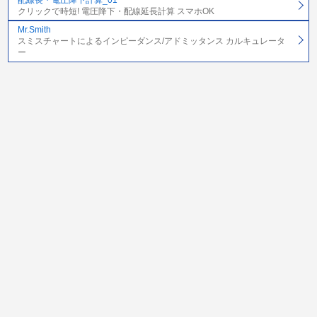
クリックで時短! 電圧降下・配線延長計算 スマホOK
Mr.Smith
スミスチャートによるインピーダンス/アドミッタンス カルキュレータ
ー