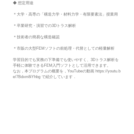
◆ 想定用途
＊大学・高専の「構造力学・材料力学・有限要素法」授業用
＊卒業研究・演習での3Dトラス解析
＊技術者の簡易な構造確認
＊市販の大型FEMソフトの前処理・代替としての軽量解析
学習目的でも実務の下準備でも使いやすく、3Dトラス解析を
手軽に体験できるFEM入門ソフトとして活用できます。
なお，本プログラムの概要を，YouTubeの動画 https://youtu.b
e/7Bdxm8iYhbg で紹介しています．