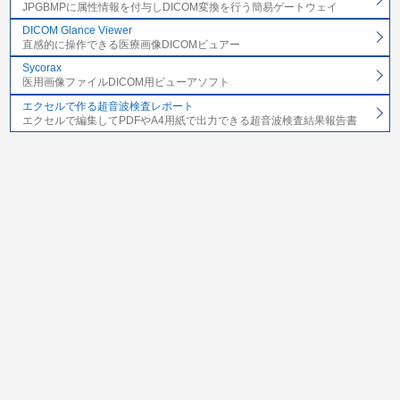
JPGBMPに属性情報を付与しDICOM変換を行う簡易ゲートウェイ
DICOM Glance Viewer
直感的に操作できる医療画像DICOMビュアー
Sycorax
医用画像ファイルDICOM用ビューアソフト
エクセルで作る超音波検査レポート
エクセルで編集してPDFやA4用紙で出力できる超音波検査結果報告書