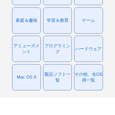
家庭＆趣味
学習＆教育
ゲーム
アミューズメ
プログラミン
ハードウェア
ント
グ
製品ソフト一
その他、全OS
Mac OS X
覧
用一覧