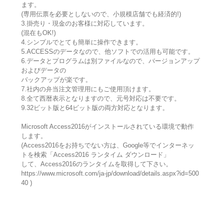
ます。
(専用伝票を必要としないので、小規模店舗でも経済的!)
3.掛売り・現金のお客様に対応しています。
(混在もOK!)
4.シンプルでとても簡単に操作できます。
5.ACCESSのデータなので、他ソフトでの活用も可能です。
6.データとプログラムは別ファイルなので、バージョンアップ
およびデータの
バックアップが楽です。
7.社内の弁当注文管理用にもご使用頂けます。
8.全て西暦表示となりますので、元号対応は不要です。
9.32ビット版と64ビット版の両方対応となります。
Microsoft Access2016がインストールされている環境で動作
します。
(Access2016をお持ちでない方は、Google等でインターネッ
トを検索「Access2016 ランタイム ダウンロード」
して、Access2016のランタイムを取得して下さい。
https://www.microsoft.com/ja-jp/download/details.aspx?id=500
40 )