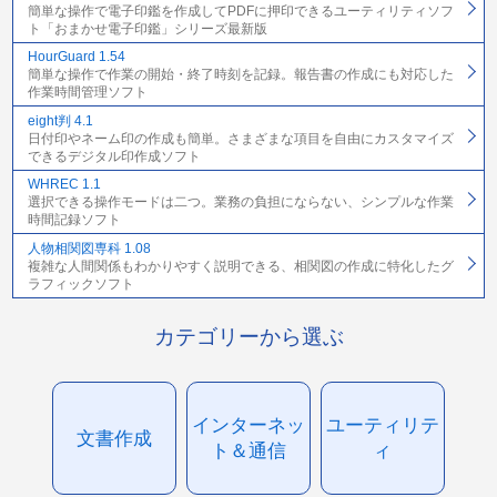
簡単な操作で電子印鑑を作成してPDFに押印できるユーティリティソフ
ト「おまかせ電子印鑑」シリーズ最新版
HourGuard 1.54
簡単な操作で作業の開始・終了時刻を記録。報告書の作成にも対応した
作業時間管理ソフト
eight判 4.1
日付印やネーム印の作成も簡単。さまざまな項目を自由にカスタマイズ
できるデジタル印作成ソフト
WHREC 1.1
選択できる操作モードは二つ。業務の負担にならない、シンプルな作業
時間記録ソフト
人物相関図専科 1.08
複雑な人間関係もわかりやすく説明できる、相関図の作成に特化したグ
ラフィックソフト
カテゴリーから選ぶ
インターネッ
ユーティリテ
文書作成
ト＆通信
ィ