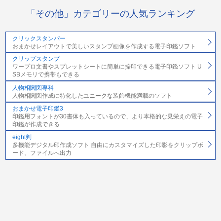
「その他」カテゴリーの人気ランキング
クリックスタンパー
おまかせレイアウトで美しいスタンプ画像を作成する電子印鑑ソフト
クリップスタンプ
ワープロ文書やスプレットシートに簡単に捺印できる電子印鑑ソフト U
SBメモリで携帯もできる
人物相関図専科
人物相関図作成に特化したユニークな装飾機能満載のソフト
おまかせ電子印鑑3
印鑑用フォントが30書体も入っているので、より本格的な見栄えの電子
印鑑が作成できる
eight判
多機能デジタル印作成ソフト 自由にカスタマイズした印影をクリップボ
ード、ファイルへ出力