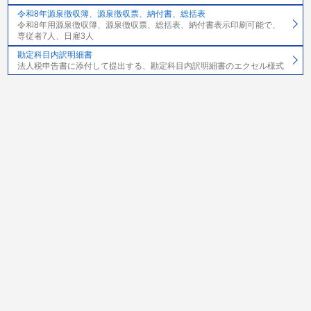
令和8年源泉徴収簿、源泉徴収票、納付書、総括表
令和8年用源泉徴収簿、源泉徴収票、総括表、納付書表示印刷可能で、
専従者7人、日雇3人
勘定科目内訳明細書
法人税申告書に添付して提出する、勘定科目内訳明細書のエクセル様式