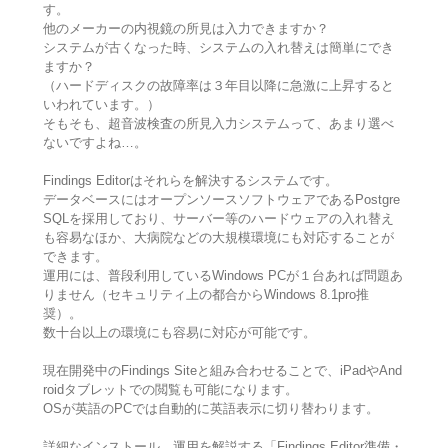
す。
他のメーカーの内視鏡の所見は入力できますか？
システムが古くなった時、システムの入れ替えは簡単にでき
ますか？
（ハードディスクの故障率は３年目以降に急激に上昇すると
いわれています。）
そもそも、超音波検査の所見入力システムって、あまり選べ
ないですよね…。
Findings Editorはそれらを解決するシステムです。
データベースにはオープンソースソフトウェアであるPostgre
SQLを採用しており、サーバー等のハードウェアの入れ替え
も容易なほか、大病院などの大規模環境にも対応することが
できます。
運用には、普段利用しているWindows PCが１台あれば問題あ
りません（セキュリティ上の都合からWindows 8.1pro推
奨）。
数十台以上の環境にも容易に対応が可能です。
現在開発中のFindings Siteと組み合わせることで、iPadやAnd
roidタブレットでの閲覧も可能になります。
OSが英語のPCでは自動的に英語表示に切り替わります。
詳細なインストール、運用を解説する「Findings Editor準備・