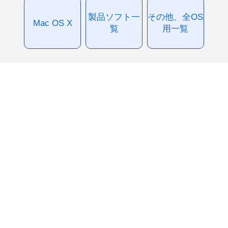
製品ソフト一
その他、全OS
Mac OS X
覧
用一覧