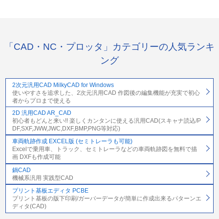
「CAD・NC・プロッタ」カテゴリーの人気ランキ
ング
2次元汎用CAD MilkyCAD for Windows
使いやすさを追求した、2次元汎用CAD 作図後の編集機能が充実で初心
者からプロまで使える
2D 汎用CAD AR_CAD
初心者もどんと来い!! 楽しくカンタンに使える汎用CAD(スキャナ読込/P
DF,SXF,JWW,JWC,DXF,BMP,PNG等対応)
車両軌跡作成 EXCEL版 (セミトレーラも可能)
Excelで乗用車、トラック、セミトレーラなどの車両軌跡図を無料で描
画 DXFも作成可能
鍋CAD
機械系汎用 実践型CAD
プリント基板エディタ PCBE
プリント基板の版下印刷/ガーバーデータが簡単に作成出来るパターンエ
ディタ(CAD)