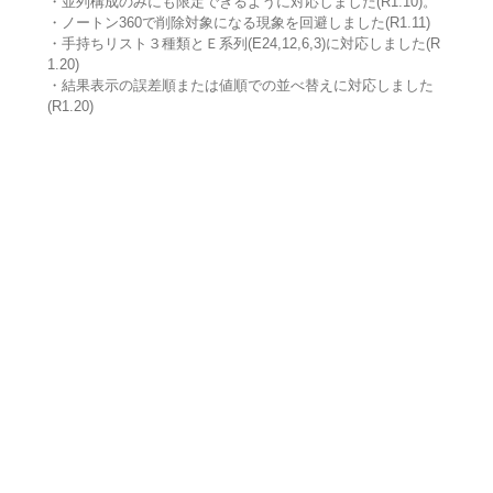
・並列構成のみにも限定できるように対応しました(R1.10)。
・ノートン360で削除対象になる現象を回避しました(R1.11)
・手持ちリスト３種類とＥ系列(E24,12,6,3)に対応しました(R
1.20)
・結果表示の誤差順または値順での並べ替えに対応しました
(R1.20)