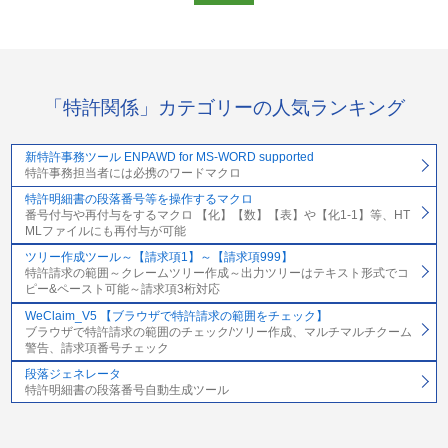
「特許関係」カテゴリーの人気ランキング
新特許事務ツール ENPAWD for MS-WORD supported
特許事務担当者には必携のワードマクロ
特許明細書の段落番号等を操作するマクロ
番号付与や再付与をするマクロ 【化】【数】【表】や【化1-1】等、HT
MLファイルにも再付与が可能
ツリー作成ツール～【請求項1】～【請求項999】
特許請求の範囲～クレームツリー作成～出力ツリーはテキスト形式でコ
ピー&ペースト可能～請求項3桁対応
WeClaim_V5 【ブラウザで特許請求の範囲をチェック】
ブラウザで特許請求の範囲のチェック/ツリー作成、マルチマルチクーム
警告、請求項番号チェック
段落ジェネレータ
特許明細書の段落番号自動生成ツール