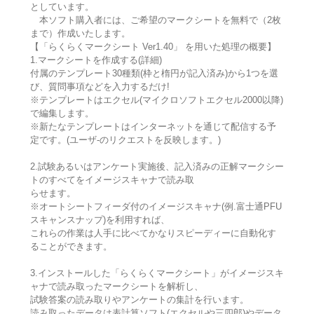
としています。
本ソフト購入者には、ご希望のマークシートを無料で（2枚
まで）作成いたします。
【「らくらくマークシート Ver1.40」 を用いた処理の概要】
1.マークシートを作成する(詳細)
付属のテンプレート30種類(枠と楕円が記入済み)から1つを選
び、質問事項などを入力するだけ!
※テンプレートはエクセル(マイクロソフトエクセル2000以降)
で編集します。
※新たなテンプレートはインターネットを通じて配信する予
定です。(ユーザ-のリクエストを反映します。)
2.試験あるいはアンケート実施後、記入済みの正解マークシー
トのすべてをイメージスキャナで読み取
らせます。
※オートシートフィーダ付のイメージスキャナ(例.富士通PFU
スキャンスナップ)を利用すれば、
これらの作業は人手に比べてかなりスピーディーに自動化す
ることができます。
3.インストールした「らくらくマークシート」がイメージスキ
ャナで読み取ったマークシートを解析し、
試験答案の読み取りやアンケートの集計を行います。
読み取ったデータは表計算ソフト(エクセルや三四郎)やデータ