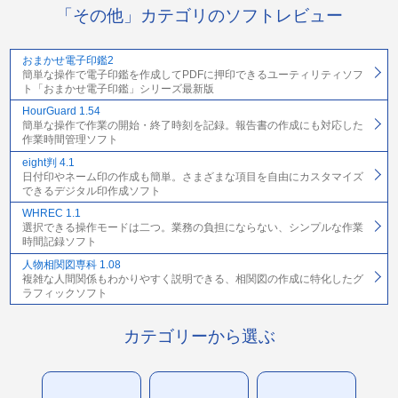
「その他」カテゴリのソフトレビュー
おまかせ電子印鑑2
簡単な操作で電子印鑑を作成してPDFに押印できるユーティリティソフ
ト「おまかせ電子印鑑」シリーズ最新版
HourGuard 1.54
簡単な操作で作業の開始・終了時刻を記録。報告書の作成にも対応した
作業時間管理ソフト
eight判 4.1
日付印やネーム印の作成も簡単。さまざまな項目を自由にカスタマイズ
できるデジタル印作成ソフト
WHREC 1.1
選択できる操作モードは二つ。業務の負担にならない、シンプルな作業
時間記録ソフト
人物相関図専科 1.08
複雑な人間関係もわかりやすく説明できる、相関図の作成に特化したグ
ラフィックソフト
カテゴリーから選ぶ