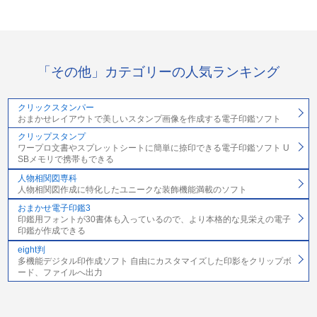
「その他」カテゴリーの人気ランキング
クリックスタンパー
おまかせレイアウトで美しいスタンプ画像を作成する電子印鑑ソフト
クリップスタンプ
ワープロ文書やスプレットシートに簡単に捺印できる電子印鑑ソフト U
SBメモリで携帯もできる
人物相関図専科
人物相関図作成に特化したユニークな装飾機能満載のソフト
おまかせ電子印鑑3
印鑑用フォントが30書体も入っているので、より本格的な見栄えの電子
印鑑が作成できる
eight判
多機能デジタル印作成ソフト 自由にカスタマイズした印影をクリップボ
ード、ファイルへ出力