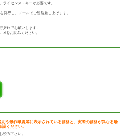
、ライセンス・キーが必要です。
きます。
形に変換されずに頂点移動することができます。
ーを発行し、メールでご連絡差し上げます。
る回転移動ができます。
することによる回転移動ができます。
、X方向・Y方向の要素を別々に指定できます。
行振込でお願いします。
複製」と同機能ですが、別々のツールとなっているので、
o.txtをお読みください。
。
ル
ン・メニューコマンド
を、Vectorworksのプログラムフォルダ内にある"Plug-Ins"フォル
worksを再起動してください。
説明や動作環境等に表示されている価格と、実際の価格が異なる場
をご覧ください。
確認ください。
お読み下さい。
移動PRO」フォルダを消去してください。