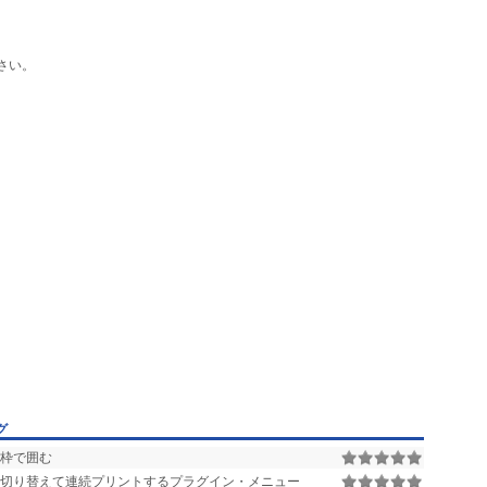
ctorworksのバージョンやOSなどの情報もお知らせください。
さい。
たしますので、そちらもご覧ください。
グ
を枠で囲む
切り替えて連続プリントするプラグイン・メニュー