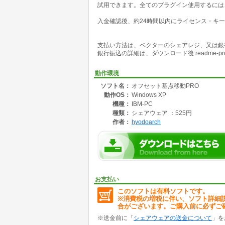
試用できます。全てのプラグイン使用するには
・グループ化された図形もそのまま頂点移動で
・オブジェクトタイプが四角形の図形は、多角
入金確認後、約24時間以内にライセンス・キ
・図形からオフセットした基点に数値入力によ
・図形からオフセットした基点4点をクリック
・参照移動では、2点間の直線距離だけでなく
支払い方法は、ベクターのシェアレジ、又は銀
・オフセット基点移動・複製は、「ポイント間
銀行振込の詳細は、ダウンロード後 readme-pr
モードバーを切り替える煩わしさがありません
●収録プラグイン
動作環境
オフセット移動.vst プラグイン・ツール
ソフト名：
オフセット基点移動PRO
オフセット複製.vst プラグイン・ツール
動作OS：
Windows XP
オフセット頂点移動.vst プラグイン・ツール
オフセット回転移動.vst プラグイン・ツール
機種：
IBM-PC
オフセット数値回転移動.vst プラグイン・ツー
種類：
シェアウェア ：525円
オフセット参照移動.vst プラグイン・ツール
作者：
hyodoarch
オフセット基点移動PRO設定.vsm プラグイ
●インストール方法
解凍して出来る「オフセット基点移動PRO」フォルダ
ダにコピーしてください。
Vectorworksを起動している場合は、Vector
お支払い
●初期設定、使用方法
このソフトは有料ソフトです。
readme_pro.txt をお読みください。
※消費税の増税に伴い、ソフト詳細
最新情報、詳細なマニュアルは、ホームページ
合がございます。ご購入前に必ずご
●アンインストール方法
※送金前に「
シェアウェアの送金について
」を
"Plug-Ins"フォルダ内の「オフセット基点