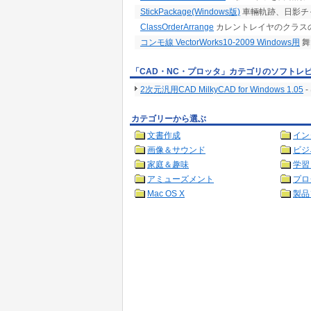
StickPackage(Windows版)
車輛軌跡、日影チ
ClassOrderArrange
カレントレイヤのクラスの
コンモ線 VectorWorks10-2009 Windows用
舞
「CAD・NC・プロッタ」カテゴリのソフトレ
2次元汎用CAD MilkyCAD for Windows 1.05
-
カテゴリーから選ぶ
文書作成
イン
画像＆サウンド
ビジ
家庭＆趣味
学習
アミューズメント
プロ
Mac OS X
製品