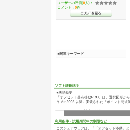
ユーザーの評価(
0
人)：
コメント：
0
件
■関連キーワード
ソフト詳細説明
●機能概要
「オフセット基点移動PRO」は、選択図形か
う Ver.2008 以降に実装された「ポイント
Vectorworks 12.5 以上で動作します。
●特徴
利用条件・試用期間中の制限など
下記に、純正「ポイント間複製」には無い機能
このシェアウェアは、「「オフセット移動」と
・図形からオフセットした基点に頂点移動でき