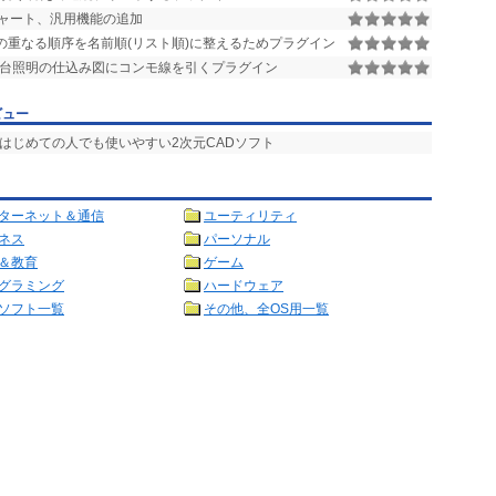
ャート、汎用機能の追加
重なる順序を名前順(リスト順)に整えるためプラグイン
台照明の仕込み図にコンモ線を引くプラグイン
ビュー
 はじめての人でも使いやすい2次元CADソフト
ターネット＆通信
ユーティリティ
ネス
パーソナル
＆教育
ゲーム
グラミング
ハードウェア
ソフト一覧
その他、全OS用一覧