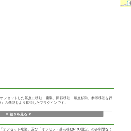
らオフセットした基点に移動、複製、回転移動、頂点移動、参照移動を行
間複製」の機能をより拡張したプラグインです。
▼ 続きを見る ▼
をピックアップします。
「オフセット複製」及び「オフセット基点移動PRO設定」のみ制限なく
ます。