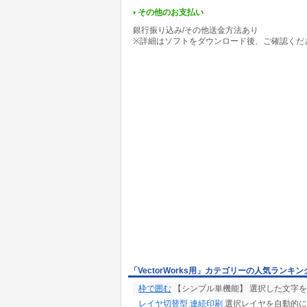
その他のお支払い
●サポート
銀行振り込み/その他送金方法あり
お問合せフォームから受け付けます。その際にVe
※詳細はソフトをダウンロード後、ご確認くだ
よくある質問に関しては、「Q&A」に掲載い
「VectorWorks用」カテゴリーの人気ランキン
枠で囲む
【シンプル単機能】 選択した文字
レイヤ切替型 連続印刷
選択レイヤを自動的に