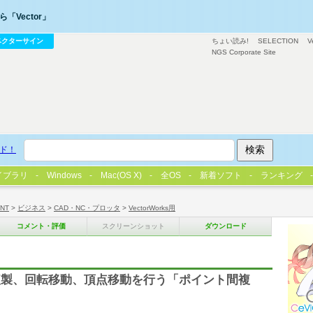
「Vector」
ベクターサイン
ちょい読み!
SELECTION
V
NGS Corporate Site
ド！
イブラリ
Windows
Mac(OS X)
全OS
新着ソフト
ランキング
/NT
>
ビジネス
>
CAD・NC・プロッタ
>
VectorWorks用
コメント・評価
スクリーンショット
ダウンロード
複製、回転移動、頂点移動を行う「ポイント間複