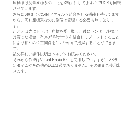
座標系は測量座標系の「北をX軸」にしてますのでUCSも回転
させています。
さらに3個までのSIMファィルを結合させる機能も持ってます
から、同じ座標系なのに別個で管理する必要も無くなりま
す。
たとえば先にトラバー座標を受け取った後にセンター座標だ
け貰った場合、2つのSIMデータを結合してプロットすること
により相互の位置関係を1つの画面で把握することができま
す。
後の詳しい操作説明はヘルプをお読みください。
それから作成はVisual Basic 6.0 を使用していますが、VBラ
ンタイムやその他のDLLは必要ありません、そのままご使用出
来ます。