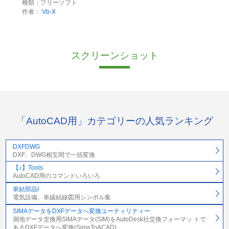
種類：フリーソフト
作者：
Vb-X
スクリーンショット
「AutoCAD用」カテゴリーの人気ランキング
DXFDWG
DXF、DWG相互間で一括変換
【♪】Tools
AutoCAD用のコマンドいろいろ
単結部品I
電気設備、単線結線図用シンボル集
SIMAデータをDXFデータへ変換ユーティリティー
測地データ交換用SIMAデータ(SIM)をAutoDesk社交換フォーマッ トで
あるDXFデータへ変換(SimaToACAD)