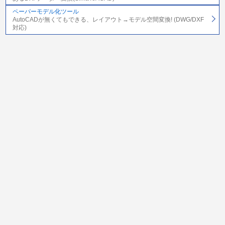
ペーパーモデル化ツール
AutoCADが無くてもできる、レイアウト→モデル空間変換! (DWG/DXF
対応)