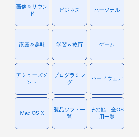
画像＆サウン
ビジネス
パーソナル
ド
家庭＆趣味
学習＆教育
ゲーム
アミューズメ
プログラミン
ハードウェア
ント
グ
製品ソフト一
その他、全OS
Mac OS X
覧
用一覧