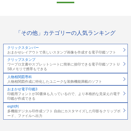
「その他」カテゴリーの人気ランキング
クリックスタンパー
おまかせレイアウトで美しいスタンプ画像を作成する電子印鑑ソフト
クリップスタンプ
ワープロ文書やスプレットシートに簡単に捺印できる電子印鑑ソフト U
SBメモリで携帯もできる
人物相関図専科
人物相関図作成に特化したユニークな装飾機能満載のソフト
おまかせ電子印鑑3
印鑑用フォントが30書体も入っているので、より本格的な見栄えの電子
印鑑が作成できる
eight判
多機能デジタル印作成ソフト 自由にカスタマイズした印影をクリップボ
ード、ファイルへ出力