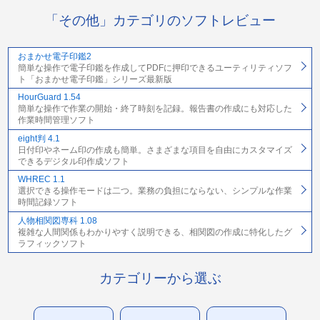
「その他」カテゴリのソフトレビュー
おまかせ電子印鑑2
簡単な操作で電子印鑑を作成してPDFに押印できるユーティリティソフ
ト「おまかせ電子印鑑」シリーズ最新版
HourGuard 1.54
簡単な操作で作業の開始・終了時刻を記録。報告書の作成にも対応した
作業時間管理ソフト
eight判 4.1
日付印やネーム印の作成も簡単。さまざまな項目を自由にカスタマイズ
できるデジタル印作成ソフト
WHREC 1.1
選択できる操作モードは二つ。業務の負担にならない、シンプルな作業
時間記録ソフト
人物相関図専科 1.08
複雑な人間関係もわかりやすく説明できる、相関図の作成に特化したグ
ラフィックソフト
カテゴリーから選ぶ