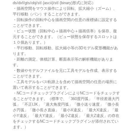
ds/dxf/gts/obj/stl (ascii)/stl (binary)形式に対応）
・描画空間をマウス操作により回転、拡大縮小（ズーム）、
平行移動（パン）することができます。
・回転操作の回転中心を描画空間の任意の座標値に設定する
ことができます。
・ビュー状態（回転中心＋描画中心＋描画倍率）を保存、復
元することができます。（ビュー状態を保存するスロットは
１０個あります。）
・平行移動、回転移動、拡大縮小等の3Dモデル変形機能があ
ります。
・距離の測定、体積計算、断面表示等の解析機能がありま
す。
・数値やモデルファイルを元に工具モデルを作成、表示する
ことができます。
・工具モデルをパス軌跡上を含めて描画空間の任意の場所に
置いて表示することができます。
・NCコードチェックプラグインによりNCコードをチェックす
ることができます。（標準で、「360度円弧」「半径差過大円
弧」「不正IJK」「過大角度円弧」「微小送り速度」「微小長
さ円弧」「微小長さ直線」「最小X違反」「最大X違反」「最
小Y違反」「最大Y違反」「最小Z違反」「最大Z違反」の存在
をチェックするNCコードチェックプラグインが添付されてい
ます。）