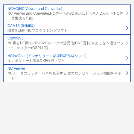
NCVC(NC Viewer and Converter)
NC Viewer and Converter,NCデータの3D表示はもちろんDXFからNCデ
ータ生成も可能
CAM13 (64bit版)
職業訓練用 NCプログラミングソフト
ComncV3
NC機とPC間で(RS232C)データの送受信(DNC運転)をおこなう通信ソフ
ト+エディター(OSP対応)
NCInvGear (インボリュート歯車DXF作成ソフト)
インボリュート歯車DXF作成ソフト
NC Viewer
NCデータのカッターパスを表示する 強力なナビゲーション機能をサポ
ート!!