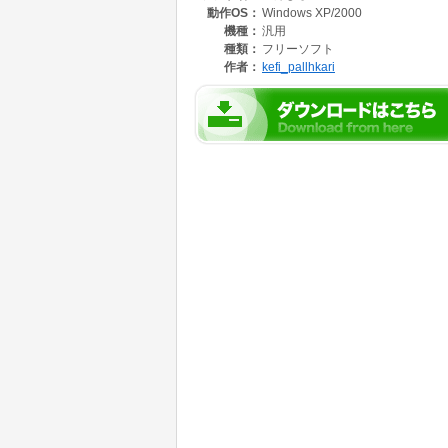
動作OS：
Windows XP/2000
機種：
汎用
種類：
フリーソフト
作者：
kefi_pallhkari