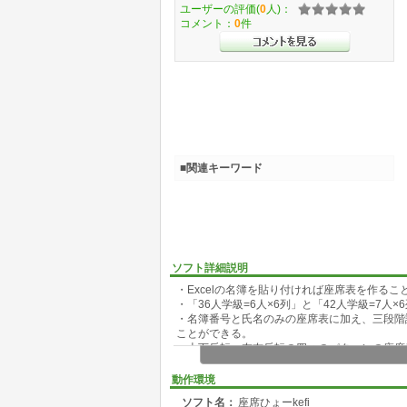
ユーザーの評価(
0
人)：
コメント：
0
件
■関連キーワード
ソフト詳細説明
・Excelの名簿を貼り付ければ座席表を作ること
・「36人学級=6人×6列」と「42人学級=7人×
・名簿番号と氏名のみの座席表に加え、三段階
ことができる。
・上下反転、左右反転の四つのパターンの座席
る。
・理科室等の4人がけ9つの机、階段教室6人が
動作環境
・席替え機能を追加。席番号を入れてマクロを
ソフト名：
座席ひょーkefi