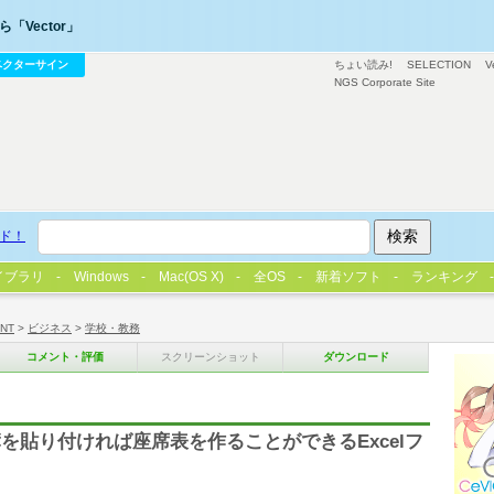
「Vector」
ベクターサイン
ちょい読み!
SELECTION
V
NGS Corporate Site
ド！
イブラリ
Windows
Mac(OS X)
全OS
新着ソフト
ランキング
/NT
>
ビジネス
>
学校・教務
コメント・評価
スクリーンショット
ダウンロード
を貼り付ければ座席表を作ることができるExcelフ