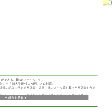
ができる。Excelファイルです。
6列」と「48人学級=6人×8列」とに対応。
評価の記入に使える座席表、児童生徒のスキル等も載った座席表も作る
表が出来る。よって教師側から見た様子と参観者から見た様子ができ
▼ 続きを見る ▼
け6行の机、にも対応。
実行すると並び替えができる。