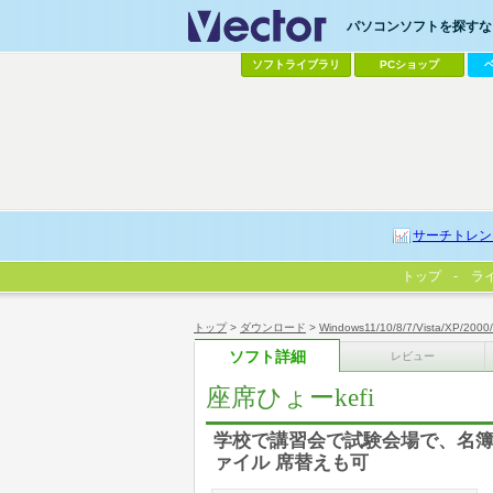
パソコンソフトを探すなら
ソフトライブラリ
PCショップ
サーチトレン
トップ
ラ
トップ
>
ダウンロード
>
Windows11/10/8/7/Vista/XP/2000
ソフト詳細
レビュー
座席ひょーkefi
学校で講習会で試験会場で、名簿
ァイル 席替えも可