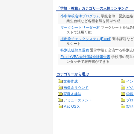
「学校・教務」カテゴリーの人気ランキング
小中学校名簿プログラム
学級名簿、緊急連絡
業生台帳など各種名簿を簡単作成
マークシートリーダー君
マークシートを読み取
ストで活用可能
提出物チェックシステム(Excel)
週末課題など
ルシート
特別支援簡単週案
通常学級と交流する特別支
Excel+VBA 会計簿&会計報告書
学校用の簡単
ンタッチで報告書ができる
カテゴリーから選ぶ
文書作成
イン
画像＆サウンド
ビジ
家庭＆趣味
学習
アミューズメント
プロ
Mac OS X
製品