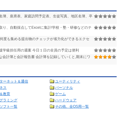
名簿、座席表、家庭訪問予定表、生徒写真、地区名簿、卒
り、自動採点してExcelに集計!学校・塾・研修などのテ
何度も集める提出物のチェックが省力化ができるエクセ
援学級担任用の週案 今日１日の全員の予定は便利
な会計簿と会計報告書 会計簿を記録していくと,期末にワ
ターネット＆通信
ユーティリティ
ネス
パーソナル
＆教育
ゲーム
グラミング
ハードウェア
ソフト一覧
その他、全OS用一覧