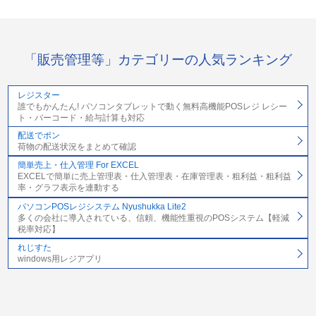
「販売管理等」カテゴリーの人気ランキング
レジスター
誰でもかんたん! パソコンタブレットで動く無料高機能POSレジ レシー
ト・バーコード・給与計算も対応
配送でポン
荷物の配送状況をまとめて確認
簡単売上・仕入管理 For EXCEL
EXCELで簡単に売上管理表・仕入管理表・在庫管理表・粗利益・粗利益
率・グラフ表示を連動する
パソコンPOSレジシステム Nyushukka Lite2
多くの会社に導入されている、信頼、機能性重視のPOSシステム【軽減
税率対応】
れじすた
windows用レジアプリ