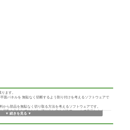
成ります。
の平面パネルを 無駄なく切断するよう割り付けを考えるソフトウェアで
料から部品を無駄なく切り取る方法を考えるソフトウェアです。
や個数を入力してやれば、切り出し方をグラフィックで表示します。
▼ 続きを見る ▼