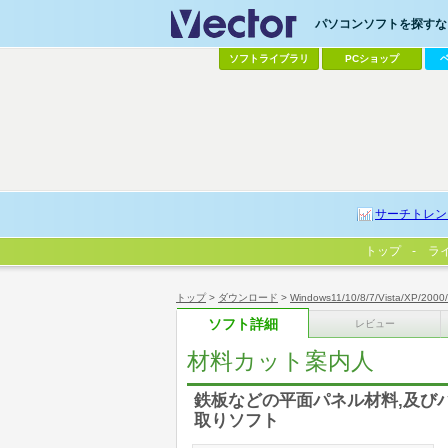
パソコンソフトを探すなら
ソフトライブラリ
PCショップ
サーチトレン
トップ
ラ
トップ
>
ダウンロード
>
Windows11/10/8/7/Vista/XP/2000
ソフト詳細
レビュー
材料カット案内人
鉄板などの平面パネル材料,及び
取りソフト