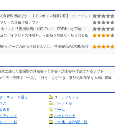
入金管理機能ほか 【インボイス制度対応】フリーソフト
フリーの見積作成ソフト
ソフト 法定福利費に対応 Excel・PDF出力が可能
,及びパイプなどの棒材料から部品を無駄なく切り取る板
刷イメージの画面項目を入力し、見積/納品/請求書/領収
建築業に適した階層型の見積書・予算書・請求書を作成できるソフト
成から売上管理まで一貫して行うことができ、事務処理作業を大幅に軽減
ターネット＆通信
ユーティリティ
ネス
パーソナル
＆教育
ゲーム
グラミング
ハードウェア
ソフト一覧
その他、全OS用一覧