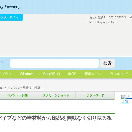
「Vector」
ベクターサイン
ちょい読み!
SELECTION
V
NGS Corporate Site
ド！
イブラリ
Windows
Mac(OS X)
全OS
新着ソフト
ランキング
/NT
>
ビジネス
>
見積り・積算
コメント・評価
スクリーンショット
ダウンロード
パイプなどの棒材料から部品を無駄なく切り取る板