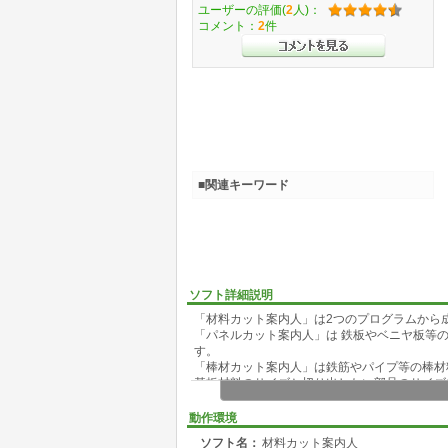
ユーザーの評価(
2
人)：
コメント：
2
件
■関連キーワード
ソフト詳細説明
「材料カット案内人」は2つのプログラムから
「パネルカット案内人」は 鉄板やベニヤ板等
す。
「棒材カット案内人」は鉄筋やパイプ等の棒材
基板材料のサイズと切り出したい部品のサイズ
動作環境
ソフト名：
材料カット案内人