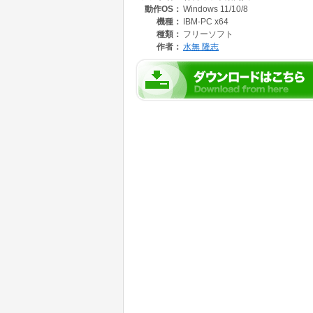
動作OS：
Windows 11/10/8
機種：
IBM-PC x64
種類：
フリーソフト
作者：
水無 隆志