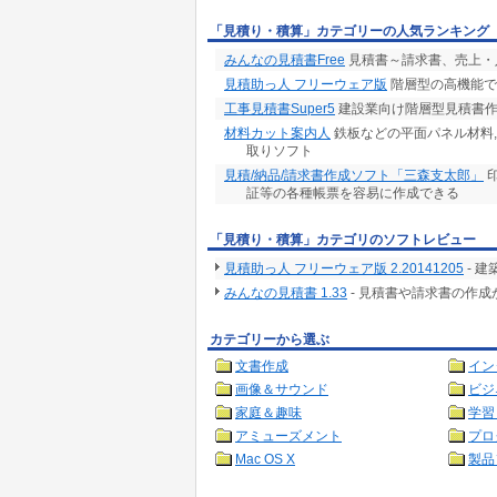
「見積り・積算」カテゴリーの人気ランキング
みんなの見積書Free
見積書～請求書、売上・
見積助っ人 フリーウェア版
階層型の高機能で
工事見積書Super5
建設業向け階層型見積書作成
材料カット案内人
鉄板などの平面パネル材料
取りソフト
見積/納品/請求書作成ソフト「三森支太郎」
印
証等の各種帳票を容易に作成できる
「見積り・積算」カテゴリのソフトレビュー
見積助っ人 フリーウェア版 2.20141205
- 
みんなの見積書 1.33
- 見積書や請求書の作
カテゴリーから選ぶ
文書作成
イン
画像＆サウンド
ビジ
家庭＆趣味
学習
アミューズメント
プロ
Mac OS X
製品