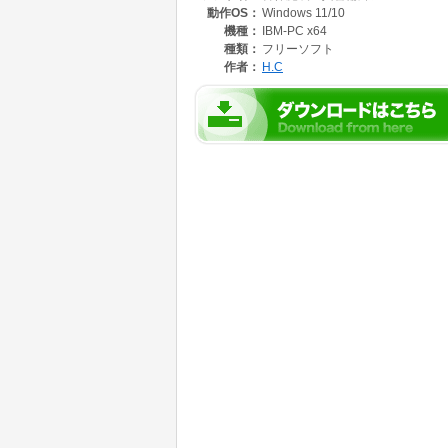
動作OS：
Windows 11/10
機種：
IBM-PC x64
種類：
フリーソフト
作者：
H.C