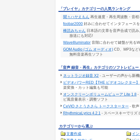
「プレイヤ」カテゴリーの人気ランキング
聞々ハヤえもん
再生速度・再生周波数・音程
foobar2000
好みに合わせてインタフェースを
棒読みちゃん
日本語の文章を音声合成で読み上げ! 
放送にも対応!
WaveIlluminator
音階に合わせて鍵盤が光るWAV
GOM Audio (ゴム オーディオ)
CD、MP3な
無料音楽再生ソフト
「音声 録音・再生」カテゴリのソフトレビュー
ネットラジオ録音 X2
- ユーザーの声から新
ビデオパワーRED【THE ビデオコレクター】
楽変換・カット編集も可能
オンスクリーンボリュームビューア Lite 1.8
ビ風音量表示・調整ソフト
CeVIO さとうささら トークスターター
- 歌
RhythmicaLyrics 4.2.1
- スペースキーでリ
カテゴリーから選ぶ
文書作成
イン