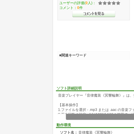
ユーザーの評価(
0
人)：
コメント：
0
件
■関連キーワード
ソフト詳細説明
音楽プレイヤー『音律魔装《冥響輪舞》』は、
【基本操作】
1.ファイルを選択 - .mp3 または .aac の
2.再生回数の設定 - 1&#12316;100の範
3.再生 - 音楽を再生します。
4.一時停止 / 再開 - 再生を途中で止めたり、
動作環境
5.再生終了 - 現在の再生を即座に打ち切ります
ソフト名：
音律魔装《冥響輪舞》