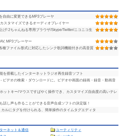
を自由に変更できるMP3プレーヤ
カスタマイズできるオーディオプレイヤー
2ちゃんねる専用ブラウザ/Skype/Twitter/ニコニコ生
, MP3プレーヤー
ど各種ファイル形式に対応したシンク歌詞機能付きの高音質
機能を搭載したインターネットラジオ再生録音ソフト
- ビデオの検索・ダウンロードに。ビデオや画面の録画・録音・動画音
- ホットキー/マウスですばやく操作でき、カスタマイズ自由度の高いテレ
声も話し声も作ることができる音声合成ソフトの決定版！
ズミカルにタグを付けられる、簡単操作のタイムタグエディタ
ターネット＆通信
ユーティリティ