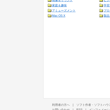
画像＆サウンド
ビジ
家庭＆趣味
学習
アミューズメント
プロ
Mac OS X
製品
利用者の方へ
|
ソフト作者・ソフトハウ
お問い合わせ
|
RSS
|
インフォメーシ