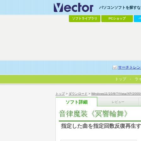
パソコンソフトを探すなら
ソフトライブラリ
PCショップ
サーチトレン
トップ
ラ
トップ
>
ダウンロード
>
Windows11/10/8/7/Vista/XP/2000
ソフト詳細
レビュー
音律魔装《冥響輪舞》
指定した曲を指定回数反復再生