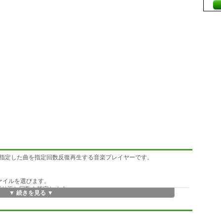
指定した曲を指定回数反復再生する音楽プレイヤーです。
音楽ファイルを選びます。
囲で、繰り返し回数を指定します。
▼ 続きを見る ▼
再開したりできます。
。