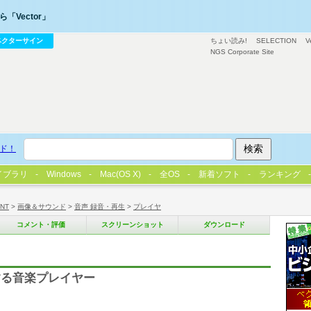
「Vector」
ベクターサイン
ちょい読み!
SELECTION
V
NGS Corporate Site
ド！
イブラリ
Windows
Mac(OS X)
全OS
新着ソフト
ランキング
/NT
>
画像＆サウンド
>
音声 録音・再生
>
プレイヤ
コメント・評価
スクリーンショット
ダウンロード
する音楽プレイヤー