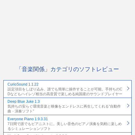
「音楽関係」カテゴリのソフトレビュー
CurioSound 1.1.22
設定項目をしぼり込み、誰でも簡単に操作することが可能。手持ちのC
Dなどもハイレゾ相当の高音質で楽しめる純国産のサウンドプレイヤー
Deep Blue Juke 1.3
気持ちの安らぐ環境音楽と映像をエンドレスに再生してくれる“自動作
曲・演奏ソフト”
Everyone Piano 1.9.3.31
7日間で誰でもピアニストに。美しい音色のピアノ演奏を気軽に楽しめ
るシミュレーションソフト