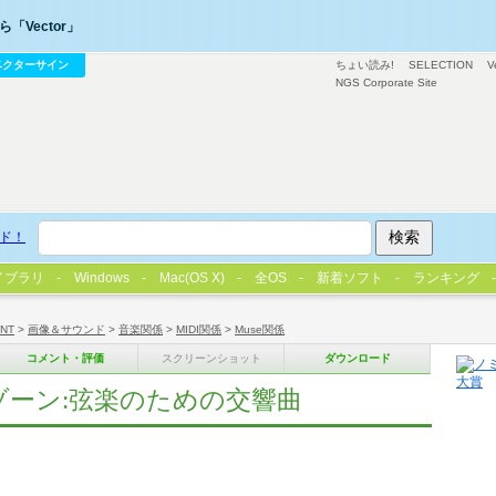
「Vector」
ベクターサイン
ちょい読み!
SELECTION
V
NGS Corporate Site
ド！
イブラリ
Windows
Mac(OS X)
全OS
新着ソフト
ランキング
/NT
>
画像＆サウンド
>
音楽関係
>
MIDI関係
>
Muse関係
コメント・評価
スクリーンショット
ダウンロード
ゾーン:弦楽のための交響曲