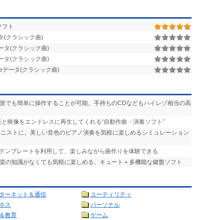
ソフト
タ(クラシック曲)
データ(クラシック曲)
データ(クラシック曲)
seデータ(クラシック曲)
、誰でも簡単に操作することが可能。手持ちのCDなどもハイレゾ相当の高
楽と映像をエンドレスに再生してくれる“自動作曲・演奏ソフト”
ピアニストに。美しい音色のピアノ演奏を気軽に楽しめるシミュレーション
なテンプレートを利用して、楽しみながら曲作りを体験できる
 音楽の知識がなくても気軽に楽しめる、キュート＋多機能な鍵盤ソフト
ターネット＆通信
ユーティリティ
ネス
パーソナル
＆教育
ゲーム