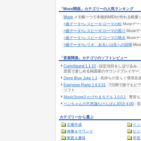
「Muse関係」カテゴリーの人気ランキング
Muse
メモ帳一つで本格的MIDIが作れる軽量
<曲データ>レスピーギ:ローマの松
Museデー
<曲データ>レスピーギ:ローマの祭り
Muse
<曲データ>レスピーギ:ローマの噴水
Muse
<曲データ>レリオ、あるいは生への回帰
Mu
「音楽関係」カテゴリのソフトレビュー
CurioSound 1.1.22
- 設定項目をしぼり込み
音質で楽しめる純国産のサウンドプレイヤー
Deep Blue Juke 1.3
- 気持ちの安らぐ環境音
Everyone Piano 1.9.3.31
- 7日間で誰でも
ソフト
MusicScore3 かげやまモデル 1.0.0.1
- 豊富
ペンちゃんの不思議なけんばん2015 4.00
-
カテゴリーから選ぶ
文書作成
イン
画像＆サウンド
ビジ
家庭＆趣味
学習