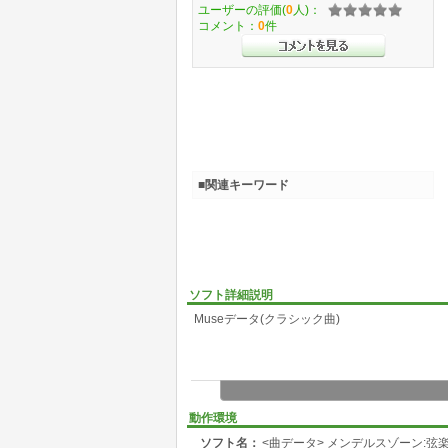
ユーザーの評価(
0
人)：
コメント：
0
件
■関連キーワード
ソフト詳細説明
Museデータ(クラシック曲)
動作環境
ソフト名：
<曲データ> メンデルスゾーン:弦