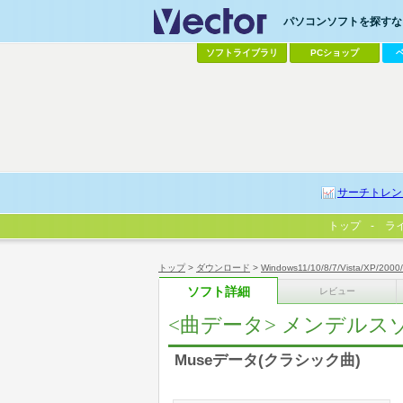
パソコンソフトを探すなら
ソフトライブラリ
PCショップ
サーチトレン
トップ
ラ
トップ
>
ダウンロード
>
Windows11/10/8/7/Vista/XP/2000
ソフト詳細
レビュー
<曲データ> メンデルス
Museデータ(クラシック曲)