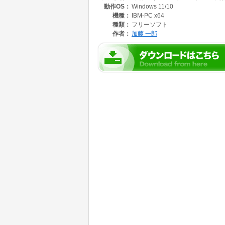
動作OS：
Windows 11/10
機種：
IBM-PC x64
種類：
フリーソフト
作者：
加藤 一郎