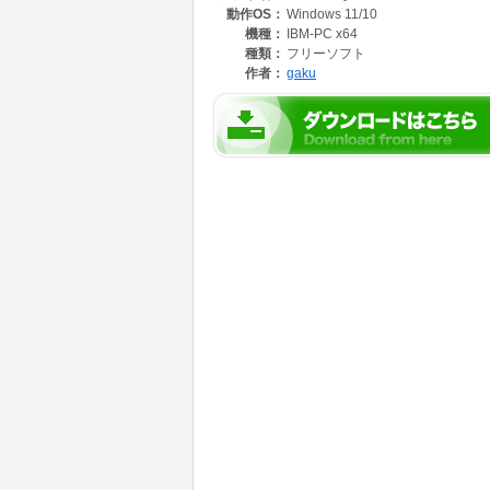
動作OS：
Windows 11/10
機種：
IBM-PC x64
種類：
フリーソフト
作者：
gaku