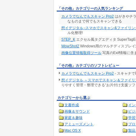
「その他」カテゴリーの人気ランキング
カメラでなんでもスキャン Pro2
はがきやチラ
なものまで何でもスキャンできる
想イデジタル -スマホでスキャン&ファイリン
ル化整理!
STEP_K
エクセル風タグエディタ SuperTagEdito
WowShot2
Windows用のマルチディスプレ
画像位置情報取得ツール
写真のExif情報に
「その他」カテゴリのソフトレビュー
カメラでなんでもスキャン Pro2
- スキャナ
想イデジタル ～スマホでスキャン＆ファイリング～
りやすく管理・整理できる“お片付け支援ソフ
カテゴリーから選ぶ
文書作成
イン
画像＆サウンド
ビジ
家庭＆趣味
学習
アミューズメント
プロ
Mac OS X
製品