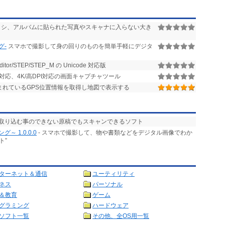
シ、アルバムに貼られた写真やスキャナに入らない大き
グ-
スマホで撮影して身の回りのものを簡単手軽にデジタ
r/STEP/STEP_M の Unicode 対応版
イ対応、4K/高DPI対応の画面キャプチャツール
含まれているGPS位置情報を取得し地図で表示する
で取り込む事のできない原稿でもスキャンできるソフト
 1.0.0.0
- スマホで撮影して、物や書類などをデジタル画像でわか
ト”
ターネット＆通信
ユーティリティ
ネス
パーソナル
＆教育
ゲーム
グラミング
ハードウェア
ソフト一覧
その他、全OS用一覧