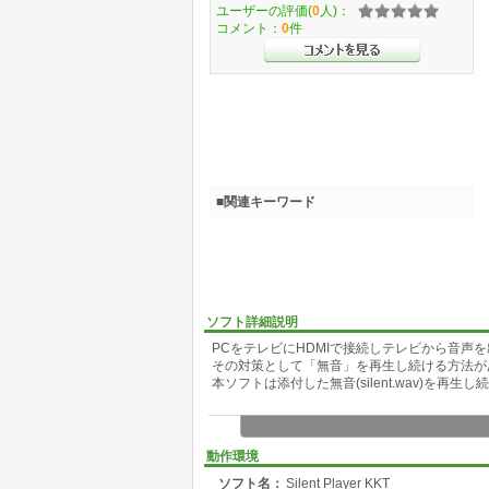
ユーザーの評価(
0
人)：
コメント：
0
件
■関連キーワード
ソフト詳細説明
PCをテレビにHDMIで接続しテレビから音声
その対策として「無音」を再生し続ける方法が
本ソフトは添付した無音(silent.wav)を再生
動作環境
ソフト名：
Silent Player KKT