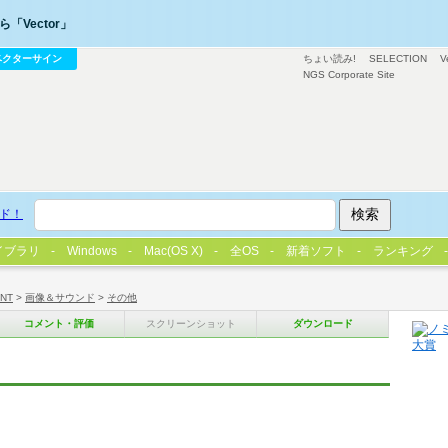
「Vector」
ベクターサイン
ちょい読み!
SELECTION
V
NGS Corporate Site
ド！
イブラリ
Windows
Mac(OS X)
全OS
新着ソフト
ランキング
/NT
>
画像＆サウンド
>
その他
コメント・評価
スクリーンショット
ダウンロード