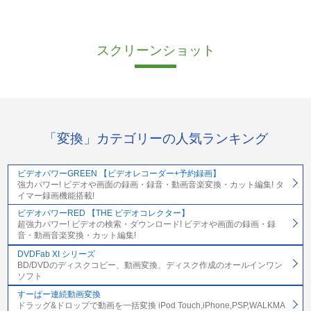
スクリーンショット
「変換」カテゴリーの人気ランキング
ビデオパワーGREEN 【ビデオレコーダー+予約録画】
強力パワー! ビデオや画面の録画・録音・動画音楽変換・カット編集! タ
イマー録画機能搭載!
ビデオパワーRED 【THE ビデオコレクター】
超強力パワー! ビデオの検索・ダウンロード! ビデオや画面の録画・録
音・動画音楽変換・カット編集!
DVDFab XI シリーズ
BD/DVDのディスクコピー、動画変換、ディスク作成のオールインワン
ソフト
すーぱー連続動画変換
ドラッグ&ドロップで動画を一括変換 iPod Touch,iPhone,PSP,WALKMA