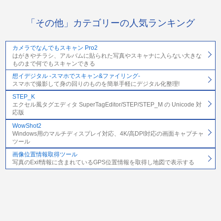
「その他」カテゴリーの人気ランキング
カメラでなんでもスキャン Pro2
はがきやチラシ、アルバムに貼られた写真やスキャナに入らない大きな
ものまで何でもスキャンできる
想イデジタル -スマホでスキャン&ファイリング-
スマホで撮影して身の回りのものを簡単手軽にデジタル化整理!
STEP_K
エクセル風タグエディタ SuperTagEditor/STEP/STEP_M の Unicode 対
応版
WowShot2
Windows用のマルチディスプレイ対応、4K/高DPI対応の画面キャプチャ
ツール
画像位置情報取得ツール
写真のExif情報に含まれているGPS位置情報を取得し地図で表示する