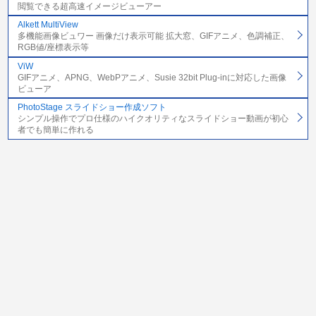
閲覧できる超高速イメージビューアー
Alkett MultiView
多機能画像ビュワー 画像だけ表示可能 拡大窓、GIFアニメ、色調補正、
RGB値/座標表示等
ViW
GIFアニメ、APNG、WebPアニメ、Susie 32bit Plug-inに対応した画像
ビューア
PhotoStage スライドショー作成ソフト
シンプル操作でプロ仕様のハイクオリティなスライドショー動画が初心
者でも簡単に作れる