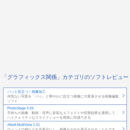
「グラフィックス関係」カテゴリのソフトレビュー
パッと目立つ！画像加工
何気ない写真を「パッ」と華やかに目立つ画像に大変身させる画像編集
ソフト
PhotoStage 5.09
手持ちの画像・動画・音声に多彩なエフェクトや切替効果を適用して、
ハイクォリティなスライドショーを簡単に作成できる
Alkett MultiView 2.41
ウィンドウ枠などを非表示にし、画像をのみを表示させることもでき