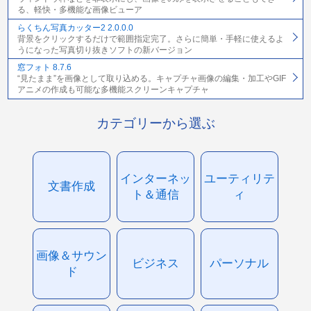
る、軽快・多機能な画像ビューア
らくちん写真カッター2 2.0.0.0
背景をクリックするだけで範囲指定完了。さらに簡単・手軽に使えるよ
うになった写真切り抜きソフトの新バージョン
窓フォト 8.7.6
“見たまま”を画像として取り込める。キャプチャ画像の編集・加工やGIF
アニメの作成も可能な多機能スクリーンキャプチャ
カテゴリーから選ぶ
インターネッ
ユーティリテ
文書作成
ト＆通信
ィ
画像＆サウン
ビジネス
パーソナル
ド