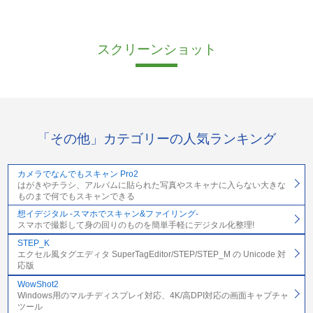
スクリーンショット
「その他」カテゴリーの人気ランキング
カメラでなんでもスキャン Pro2
はがきやチラシ、アルバムに貼られた写真やスキャナに入らない大きな
ものまで何でもスキャンできる
想イデジタル -スマホでスキャン&ファイリング-
スマホで撮影して身の回りのものを簡単手軽にデジタル化整理!
STEP_K
エクセル風タグエディタ SuperTagEditor/STEP/STEP_M の Unicode 対
応版
WowShot2
Windows用のマルチディスプレイ対応、4K/高DPI対応の画面キャプチャ
ツール