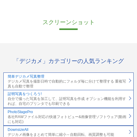
スクリーンショット
「デジカメ」カテゴリーの人気ランキング
簡単デジカメ写真整理
デジカメ写真を撮影日時で自動的にフォルダ毎に分けて整理する 重複写
真も自動で整理
証明写真をつくろう!
自分で撮った写真を加工して、証明写真を作成 オプション機能を利用す
れば、自宅のプリンタでも印刷できる
PhotoStagePro
各社RAWファイル対応の快速フォトビュー&画像管理ソフトウェア(動画
にも対応)
DownsizeAll
デジカメ画像をまとめて簡単に縮小～自動回転、画質調整も可能