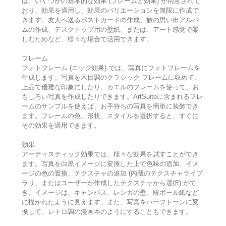
は、いくつかの基本的な効果 (フレームと効果) が用意されて
おり、効果を適用し、効果のバリエーションを無限に作成で
きます。友人へ送るポストカードの作成、旅の思い出アルバ
ムの作成、デスクトップ用の壁紙、または、アート感覚で楽
しむためなど、様々な場合で活用できます。
フレーム
フォトフレーム (エッジ効果) では、写真にフォトフレームを
生成します。写真を木目調のクラシック フレームに収めて、
上品で優雅な印象にしたり、カエルのフレームを使って、お
もしろい写真を作成したりできます。ArtSuiteに含まれるフレ
ームのサンプルを使えば、お手持ちの写真を簡単に装飾でき
ます。フレームの色、形状、スタイルを選択すると、すぐに
その効果を適用できます。
効果
アーティスティック効果では、様々な効果を試すことができ
ます。写真を白黒イメージに変換した上で色味の追加、イメ
ージの色の置換、テクスチャの追加 (内蔵のテクスチャライブ
ラリ、またはユーザーが作成したテクスチャから選択) がで
き、イメージは、キャンバス、レンガの壁、段ボール紙など
に描かれたように見えます。また、写真をハーフトーンに変
換して、レトロ調の漫画本のようにすることもできます。