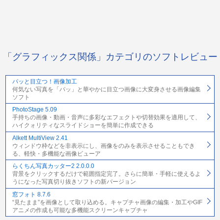
「グラフィックス関係」カテゴリのソフトレビュー
パッと目立つ！画像加工
何気ない写真を「パッ」と華やかに目立つ画像に大変身させる画像編集
ソフト
PhotoStage 5.09
手持ちの画像・動画・音声に多彩なエフェクトや切替効果を適用して、
ハイクォリティなスライドショーを簡単に作成できる
Alkett MultiView 2.41
ウィンドウ枠などを非表示にし、画像をのみを表示させることもでき
る、軽快・多機能な画像ビューア
らくちん写真カッター2 2.0.0.0
背景をクリックするだけで範囲指定完了。さらに簡単・手軽に使えるよ
うになった写真切り抜きソフトの新バージョン
窓フォト 8.7.6
“見たまま”を画像として取り込める。キャプチャ画像の編集・加工やGIF
アニメの作成も可能な多機能スクリーンキャプチャ