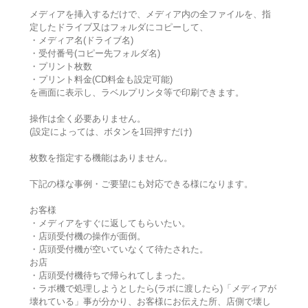
メディアを挿入するだけで、メディア内の全ファイルを、指
定したドライブ又はフォルダにコピーして、
・メディア名(ドライブ名)
・受付番号(コピー先フォルダ名)
・プリント枚数
・プリント料金(CD料金も設定可能)
を画面に表示し、ラベルプリンタ等で印刷できます。
操作は全く必要ありません。
(設定によっては、ボタンを1回押すだけ)
枚数を指定する機能はありません。
下記の様な事例・ご要望にも対応できる様になります。
お客様
・メディアをすぐに返してもらいたい。
・店頭受付機の操作が面倒。
・店頭受付機が空いていなくて待たされた。
お店
・店頭受付機待ちで帰られてしまった。
・ラボ機で処理しようとしたら(ラボに渡したら)「メディアが
壊れている」事が分かり、お客様にお伝えた所、店側で壊し