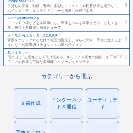
PhotoStage 5.09
手持ちの画像・動画・音声に多彩なエフェクトや切替効果を適用して、
ハイクォリティなスライドショーを簡単に作成できる
Alkett MultiView 2.41
ウィンドウ枠などを非表示にし、画像をのみを表示させることもでき
る、軽快・多機能な画像ビューア
らくちん写真カッター2 2.0.0.0
背景をクリックするだけで範囲指定完了。さらに簡単・手軽に使えるよ
うになった写真切り抜きソフトの新バージョン
窓フォト 8.7.6
“見たまま”を画像として取り込める。キャプチャ画像の編集・加工やGIF
アニメの作成も可能な多機能スクリーンキャプチャ
カテゴリーから選ぶ
インターネッ
ユーティリテ
文書作成
ト＆通信
ィ
画像＆サウン