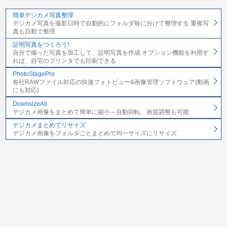
簡単デジカメ写真整理
デジカメ写真を撮影日時で自動的にフォルダ毎に分けて整理する 重複写
真も自動で整理
証明写真をつくろう!
自分で撮った写真を加工して、証明写真を作成 オプション機能を利用す
れば、自宅のプリンタでも印刷できる
PhotoStagePro
各社RAWファイル対応の快速フォトビュー&画像管理ソフトウェア(動画
にも対応)
DownsizeAll
デジカメ画像をまとめて簡単に縮小～自動回転、画質調整も可能
デジカメまとめてリサイズ
デジカメ画像をフォルダごとまとめて均一サイズにリサイズ