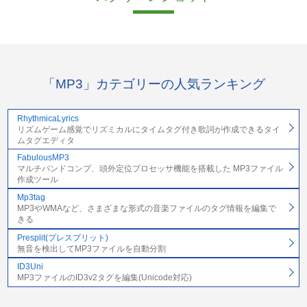
「MP3」カテゴリーの人気ランキング
RhythmicaLyrics
リズムゲーム感覚でリズミカルにタイムタグ付き歌詞が作成できるタイ
ムタグエディタ
FabulousMP3
マルチバンドコンプ、頭外定位プロセッサ機能を搭載した MP3ファイル
作成ツール
Mp3tag
MP3やWMAなど、さまざまな形式の音楽ファイルのタグ情報を編集で
きる
Presplit(プレスプリット)
無音を検出してMP3ファイルを自動分割
ID3Uni
MP3ファイルのID3v2タグを編集(Unicode対応)