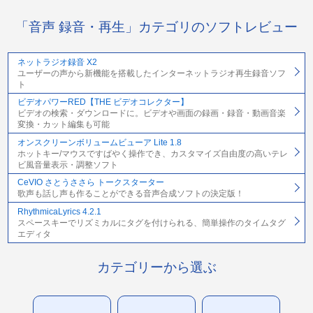
「音声 録音・再生」カテゴリのソフトレビュー
ネットラジオ録音 X2
ユーザーの声から新機能を搭載したインターネットラジオ再生録音ソフ
ト
ビデオパワーRED【THE ビデオコレクター】
ビデオの検索・ダウンロードに。ビデオや画面の録画・録音・動画音楽
変換・カット編集も可能
オンスクリーンボリュームビューア Lite 1.8
ホットキー/マウスですばやく操作でき、カスタマイズ自由度の高いテレ
ビ風音量表示・調整ソフト
CeVIO さとうささら トークスターター
歌声も話し声も作ることができる音声合成ソフトの決定版！
RhythmicaLyrics 4.2.1
スペースキーでリズミカルにタグを付けられる、簡単操作のタイムタグ
エディタ
カテゴリーから選ぶ