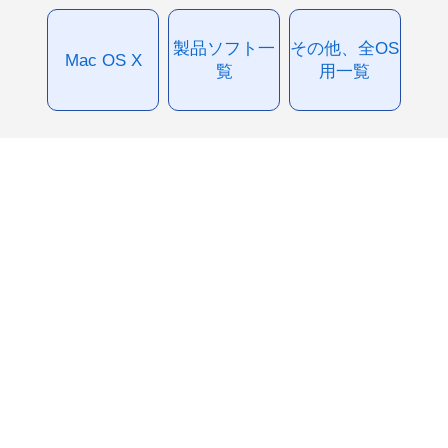
製品ソフト一
その他、全OS
Mac OS X
覧
用一覧