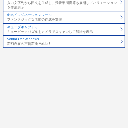
入力文字列から回文を生成し、濁音半濁音等も展開してバリエーション
を作成表示
命名イマジネーションツール
ファンタジックな名前の作成を支援
キューブキャプチャ
キュービックパズルをカメラでスキャンして解法を表示
Voidol3 for Windows
変幻自在の声質変換 Voidol3