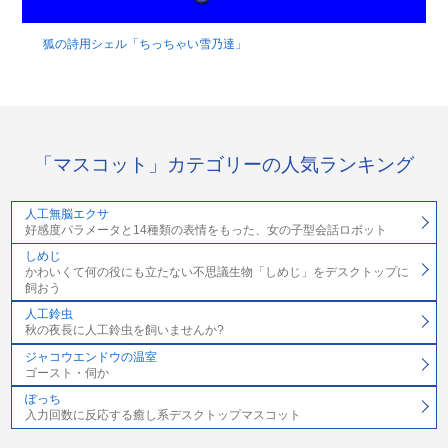
狐の詩用シェル「ちっちゃい雪乃達」
「マスコット」カテゴリーの人気ランキング
人工無脳エクサ
好感度パラメータと14種類の表情をもった、女の子型会話ロボット
しめじ
かわいくて何の役にも立たない不思議生物「しめじ」をデスクトップに
飼おう
人工鈴虫
秋の夜長に人工鈴虫を飼いませんか?
ジャコウエンドウの温室
ゴースト・伺か
ぽっち
入力回数に反応する癒し系デスクトップマスコット