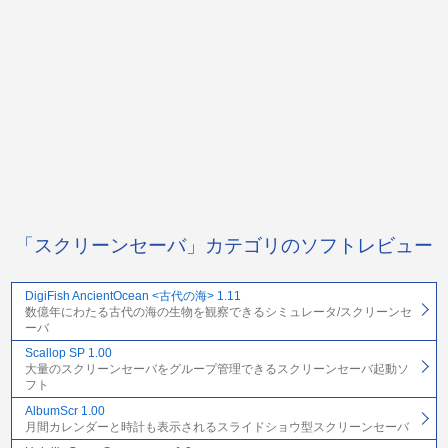
「スクリーンセーバ」カテゴリのソフトレビュー
DigiFish AncientOcean <古代の海> 1.11
数億年にわたる古代の海の生物を観察できるシミュレータ/スクリーンセ
ーバ
Scallop SP 1.00
大量のスクリーンセーバをグループ管理できるスクリーンセーバ起動ソ
フト
AlbumScr 1.00
月間カレンダーと時計も表示されるスライドショウ型スクリーンセーバ