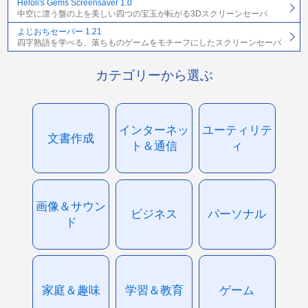
Heloli's Gems Screensaver 1.0
中空に漂う盤の上を美しい四つの宝玉が転がる3Dスクリーンセーバ
よじおちセーバー 1.21
四字熟語を学べる、落ちものゲームをモチーフにしたスクリーンセーバ
カテゴリーから選ぶ
インターネッ
ユーティリテ
文書作成
ト＆通信
ィ
画像＆サウン
ビジネス
パーソナル
ド
家庭＆趣味
学習＆教育
ゲーム