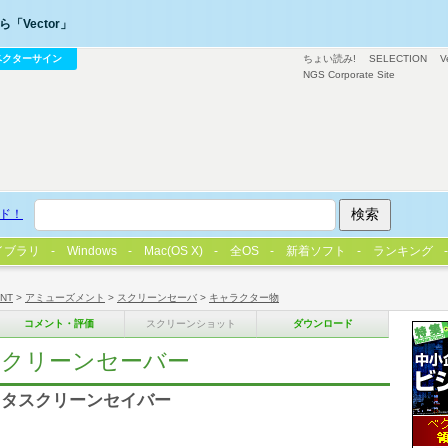
「Vector」
ベクターサイン
ちょい読み!
SELECTION
V
NGS Corporate Site
ド！
イブラリ
Windows
Mac(OS X)
全OS
新着ソフト
ランキング
/NT
>
アミューズメント
>
スクリーンセーバ
>
キャラクター物
コメント・評価
スクリーンショット
ダウンロード
スクリーンセーバー
クタスクリーンセイバー