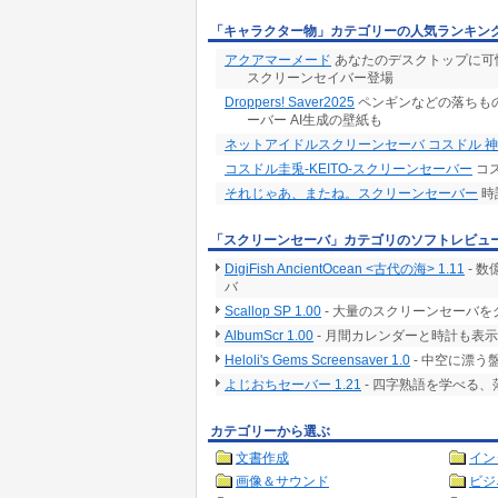
「キャラクター物」カテゴリーの人気ランキン
アクアマーメード
あなたのデスクトップに可
スクリーンセイバー登場
Droppers! Saver2025
ペンギンなどの落ちもの
ーバー AI生成の壁紙も
ネットアイドルスクリーンセーバ コスドル 
コスドル圭兎-KEITO-スクリーンセーバー
コス
それじゃあ、またね。スクリーンセーバー
時
「スクリーンセーバ」カテゴリのソフトレビュ
DigiFish AncientOcean <古代の海> 1.11
- 
バ
Scallop SP 1.00
- 大量のスクリーンセーバ
AlbumScr 1.00
- 月間カレンダーと時計も表
Heloli's Gems Screensaver 1.0
- 中空に漂
よじおちセーバー 1.21
- 四字熟語を学べる
カテゴリーから選ぶ
文書作成
イン
画像＆サウンド
ビジ