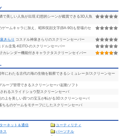
グ
憐で美しい人魚が出現 幻想的シーンが鑑賞できる3D人魚
ゲームキャラに加え、昭和笑顔文字(BA-90)も登場のセ
神泉きらり
コスドル神泉きらりのスクリーンセーバー
ドル圭兎-KEITO-のスクリーンセーバー
計カレンダー機能付きキャラクタスクリーンセイバー
ー
数億年にわたる古代の海の生物を観察できるシミュレータ/スクリーンセー
をグループ管理できるスクリーンセーバ起動ソフト
示されるスライドショウ型スクリーンセーバ
う盤の上を美しい四つの宝玉が転がる3Dスクリーンセーバ
、落ちものゲームをモチーフにしたスクリーンセーバ
ターネット＆通信
ユーティリティ
ネス
パーソナル