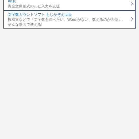
Arisu
青空文庫形式のルビ入力を支援
文字数カウントソフト もじかぞえ Lite
投稿文などで「文字数を調べたい、Word がない、数えるのが面倒」、
そんな場面で使える!