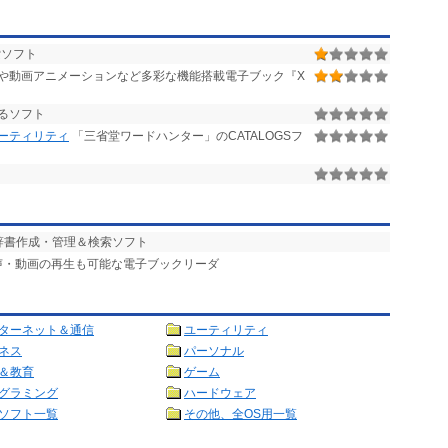
索ソフト
や動画アニメーションなど多彩な機能搭載電子ブック『X
るソフト
ユーティリティ
「三省堂ワードハンター」のCATALOGSフ
辞書作成・管理＆検索ソフト
音声・動画の再生も可能な電子ブックリーダ
ターネット＆通信
ユーティリティ
ネス
パーソナル
＆教育
ゲーム
グラミング
ハードウェア
ソフト一覧
その他、全OS用一覧