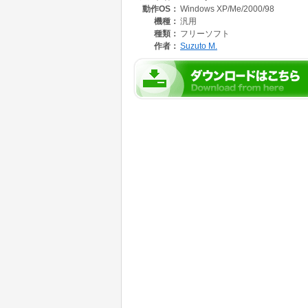
動作OS：
Windows XP/Me/2000/98
機種：
汎用
種類：
フリーソフト
作者：
Suzuto M.