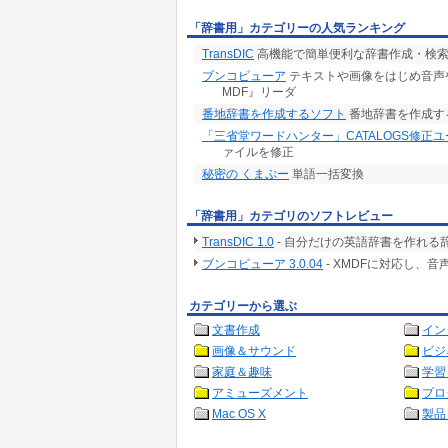
「辞書用」カテゴリーの人気ランキング
TransDIC
高機能で簡単便利な辞書作成・検
ブンコビューア
テキストや画像をはじめ音声
MDF』リーダ
番地辞書を作成するソフト
番地辞書を作成す
「三省堂ワードハンター」CATALOGS修正
ァイルを修正
秘密の くまぷー
単語一括変換
「辞書用」カテゴリのソフトレビュー
TransDIC 1.0
- 自分だけの英語辞書を作れる
ブンコビューア 3.0.04
- XMDFに対応し、
カテゴリーから選ぶ
文書作成
イン
画像＆サウンド
ビジ
家庭＆趣味
学習
アミューズメント
プロ
Mac OS X
製品