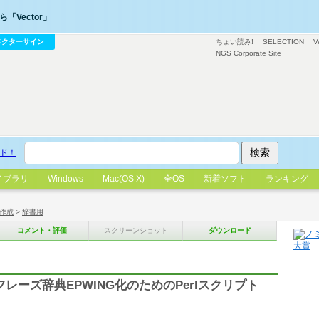
「Vector」
ベクターサイン
ちょい読み!
SELECTION
V
NGS Corporate Site
ド！
イブラリ
Windows
Mac(OS X)
全OS
新着ソフト
ランキング
作成
>
辞書用
コメント・評価
スクリーンショット
ダウンロード
レーズ辞典EPWING化のためのPerlスクリプト