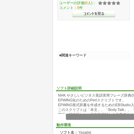
ユーザーの評価(
0
人)：
コメント：
0
件
■関連キーワード
ソフト詳細説明
NHK やさしいビジネス英語実用フレーズ辞典(ISBN 4
EPWING化のためのPerlスクリプトです。
EPWING形式辞書を作成するためのEBStud
このスクリプトは「本文」、「Body Talk」、「
英語、日本語かな、日本語表記から検索できま
※CD-ROMに付属のソフトでは日本語表記か
動作環境
ソフト名：
Yasabiji