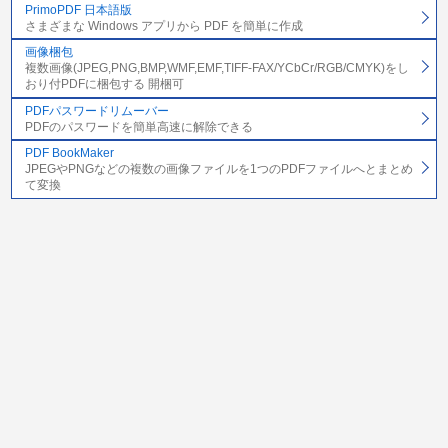
PrimoPDF 日本語版
さまざまな Windows アプリから PDF を簡単に作成
画像梱包
複数画像(JPEG,PNG,BMP,WMF,EMF,TIFF-FAX/YCbCr/RGB/CMYK)をし
おり付PDFに梱包する 開梱可
PDFパスワードリムーバー
PDFのパスワードを簡単高速に解除できる
PDF BookMaker
JPEGやPNGなどの複数の画像ファイルを1つのPDFファイルへとまとめ
て変換