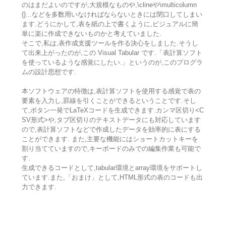
のはまだよいのですが,大規模なものや,\clineや\multicolumn
{}...などを多数用いなければならないときには閉口してしまい
ます.どうにかして,表を紙の上で書くように,ビジュアルに簡
単に楽に作成できないものかと考えていました.
そこで,私は,表作成支援ツールを作る決心をしました.そうし
て出来上がったのが,この Visual Tabular です.「表計算ソフト
を使っているような感覚にしたい.」というのが,このプログラ
ムの設計思想です.
本ソフトウェアの特徴は,表計算ソフトを使用する感覚で表の
要素を入力し,罫線を引くことができるということです.そし
て,ボタン一発でLaTeXコードを生成できます.カンマ区切り<C
SV形式>や,タブ区切りのテキストデータにも対応しています
ので,表計算ソフトなどで作成したデータを効率的に表にする
ことができます. また,主要な機能にはショートカットキーを
割り当てていますので,キーボードのみでの編集作業も可能で
す.
生成できるコードとして,tabular環境とarray環境をサポートし
ています.また,「おまけ」として,HTML形式の表のコードも出
力できます.