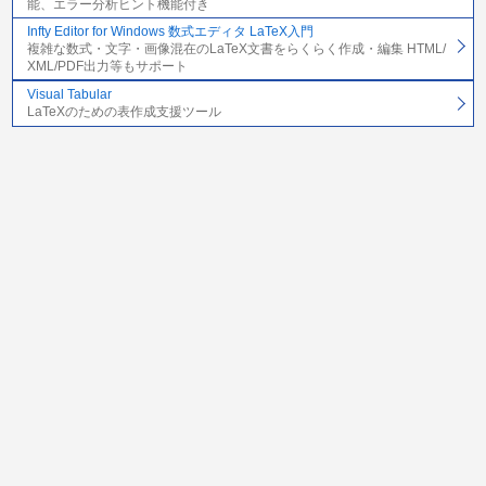
能、エラー分析ヒント機能付き
Infty Editor for Windows 数式エディタ LaTeX入門
複雑な数式・文字・画像混在のLaTeX文書をらくらく作成・編集 HTML/
XML/PDF出力等もサポート
Visual Tabular
LaTeXのための表作成支援ツール