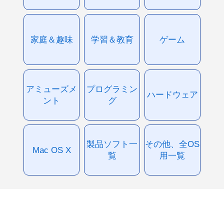
家庭＆趣味
学習＆教育
ゲーム
アミューズメ
プログラミン
ハードウェア
ント
グ
製品ソフト一
その他、全OS
Mac OS X
覧
用一覧