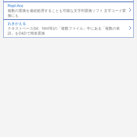
Repl-Ace
複数の置換を連続処理することも可能な文字列置換ソフト 文字コード変
換にも
おきかえる
テキストベース(txt、html等)の「複数ファイル」中にある「複数の単
語」をD&Dで簡単置換