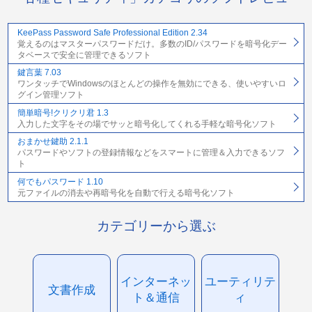
KeePass Password Safe Professional Edition 2.34
覚えるのはマスターパスワードだけ。多数のID/パスワードを暗号化デー
タベースで安全に管理できるソフト
鍵言葉 7.03
ワンタッチでWindowsのほとんどの操作を無効にできる、使いやすいロ
グイン管理ソフト
簡単暗号!クリクリ君 1.3
入力した文字をその場でサッと暗号化してくれる手軽な暗号化ソフト
おまかせ鍵助 2.1.1
パスワードやソフトの登録情報などをスマートに管理＆入力できるソフ
ト
何でもパスワード 1.10
元ファイルの消去や再暗号化を自動で行える暗号化ソフト
カテゴリーから選ぶ
インターネッ
ユーティリテ
文書作成
ト＆通信
ィ