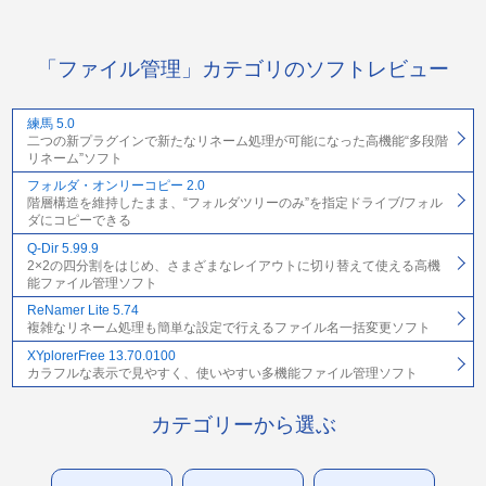
「ファイル管理」カテゴリのソフトレビュー
練馬 5.0
二つの新プラグインで新たなリネーム処理が可能になった高機能“多段階
リネーム”ソフト
フォルダ・オンリーコピー 2.0
階層構造を維持したまま、“フォルダツリーのみ”を指定ドライブ/フォル
ダにコピーできる
Q-Dir 5.99.9
2×2の四分割をはじめ、さまざまなレイアウトに切り替えて使える高機
能ファイル管理ソフト
ReNamer Lite 5.74
複雑なリネーム処理も簡単な設定で行えるファイル名一括変更ソフト
XYplorerFree 13.70.0100
カラフルな表示で見やすく、使いやすい多機能ファイル管理ソフト
カテゴリーから選ぶ