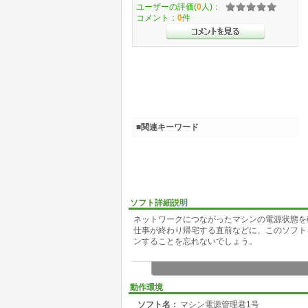
ユーザーの評価(
0
人)：
コメント：
0
件
■関連キーワード
ソフト詳細説明
ネットワークにつながったマシンの電源状態を
仕事が終わり帰宅する直前などに、このソフト
ンすることを忘れないでしょう。
動作環境
ソフト名：
マシン電源管理君1号