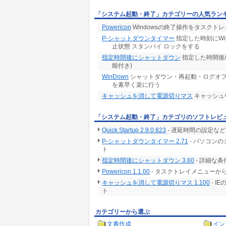
「システム起動・終了」カテゴリーの人気ラン
Powericon
Windowsの終了操作をタスクト
P-シャットダウンタイマー
指定した時刻にWi
止状態 スタンバイ ロックをする
指定時間後にシャットダウン
指定した時間後/
能付き)
WinDown
シャットダウン・再起動・ログオフ
を素早く楽に行う
キャッシュを消して電源切りマス
キャッシュや
「システム起動・終了」カテゴリのソフトレビ
Quick Startup 2.9.0.823
- 遅延時間の設定な
P-シャットダウンタイマー 2.71
- パソコン
ト
指定時間後にシャットダウン 3.60
- 詳細な
Powericon 1.1.00
- タスクトレイメニュー
キャッシュを消して電源切りマス 1.100
- 
ト
カテゴリーから選ぶ
文書作成
イン