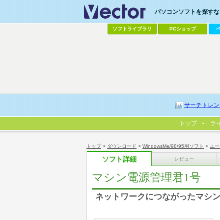
パソコンソフトを探すなら
ソフトライブラリ
PCショップ
サーチトレン
トップ
ラ
トップ
>
ダウンロード
>
WindowsMe/98/95用ソフト
>
ユー
ソフト詳細
レビュー
マシン電源管理君1号
ネットワークにつながったマシ