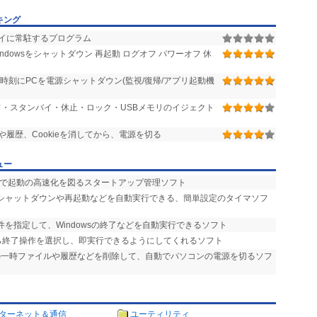
キング
レイに常駐するプログラム
ndowsをシャットダウン 再起動 ログオフ パワーオフ 休
時刻にPCを電源シャットダウン(監視/復帰/アプリ起動機
・スタンバイ・休止・ロック・USBメモリのイジェクト
履歴、Cookieを消してから、電源を切る
ュー
どで起動の高速化を図るスタートアップ管理ソフト
のシャットダウンや再起動などを自動実行できる、簡単設定のタイマソフ
条件を指定して、Windowsの終了などを自動実行できるソフト
から終了操作を選択し、即実行できるようにしてくれるソフト
IEの一時ファイルや履歴などを削除して、自動でパソコンの電源を切るソフ
ターネット＆通信
ユーティリティ