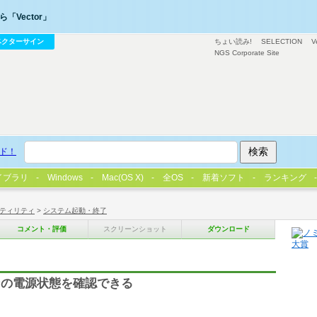
「Vector」
ベクターサイン
ちょい読み!
SELECTION
V
NGS Corporate Site
ド！
イブラリ
Windows
Mac(OS X)
全OS
新着ソフト
ランキング
ティリティ
>
システム起動・終了
コメント・評価
スクリーンショット
ダウンロード
ンの電源状態を確認できる