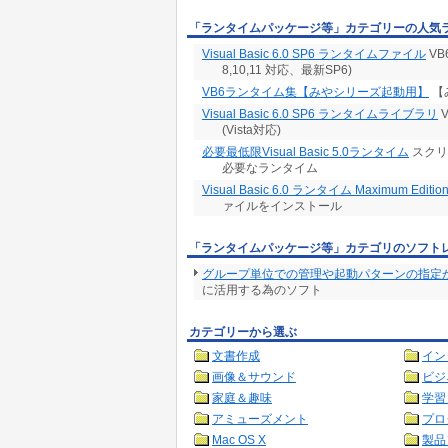
「ランタイムパッケージ等」カテゴリーの人気
Visual Basic 6.0 SP6 ランタイムファイル
VB
8,10,11 対応、最新SP6)
VB6ランタイム集【みやシリーズ起動用】
【
Visual Basic 6.0 SP6 ランタイムライブラリ
(Vista対応)
必要最低限Visual Basic 5.0ランタイム
スクリ
必要なランタイム
Visual Basic 6.0 ランタイム Maximum Editio
ァイルをインストール
「ランタイムパッケージ等」カテゴリのソフト
グループ単位での管理や起動パターンの指定
に活用する為のソフト
カテゴリーから選ぶ
文書作成
イン
画像＆サウンド
ビジ
家庭＆趣味
学習
アミューズメント
プロ
Mac OS X
製品