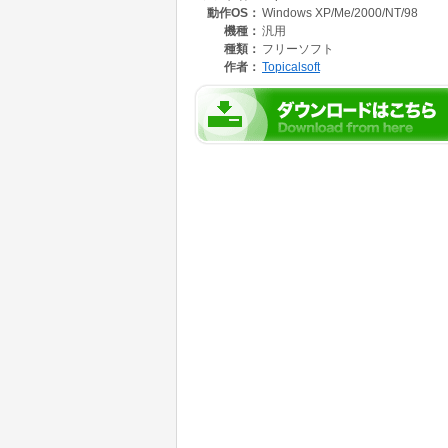
動作OS：
Windows XP/Me/2000/NT/98
機種：
汎用
種類：
フリーソフト
作者：
Topicalsoft