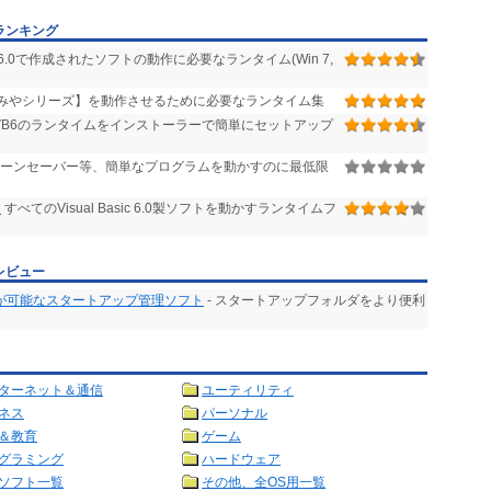
ランキング
6.0で作成されたソフトの動作に必要なランタイム(Win 7,
みやシリーズ】を動作させるために必要なランタイム集
VB6のランタイムをインストーラーで簡単にセットアップ
ーンセーバー等、簡単なプログラムを動かすのに最低限
n
すべてのVisual Basic 6.0製ソフトを動かすランタイムフ
レビュー
が可能なスタートアップ管理ソフト
- スタートアップフォルダをより便利
ターネット＆通信
ユーティリティ
ネス
パーソナル
＆教育
ゲーム
グラミング
ハードウェア
ソフト一覧
その他、全OS用一覧