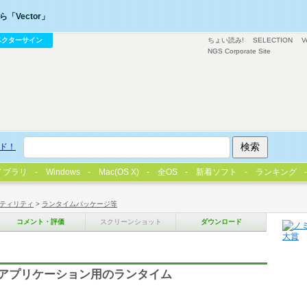
「Vector」
ベクターサイン
ちょい読み!
SELECTION
V
NGS Corporate Site
ド！
イブラリ
Windows
Mac(OS X)
全OS
新着ソフト
ランキング
ティリティ
>
ランタイムパッケージ等
コメント・評価
スクリーンショット
ダウンロード
を使用したアプリケーション用のランタイム