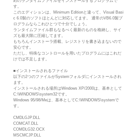
めのランタイムファイルをインストールするプログラムで
す。
このエディションは、Minimum Editionと違って、Visual Basi
c 6.0製のソフトほとんどに対応してます。 通常のVB6.0製プ
ログラムならこれひとつで十分でしょう。
ランタイムファイル群もなるべく最新のものを格納し、サイ
ズも最大限に圧縮してます。
もちろんインストーラ搭載、レジストリを書き込まないので
安心です。
ただし、特殊なコントロールを用いたプログラムにはこれだ
けでは不足します。
■インストールされるファイル
以下の2つのファイルがSystemフォルダにインストールされ
ます。
インストールされる場所はWindows XP/2000は、基本として
C:\WINDOWS\system32です。
Windows 95/98/Meは、基本としてC:\WINDOWS\systemで
す。
CMDLGJP.DLL
COMCAT.DLL
COMDLG32.OCX
MSCMCJP.DLL