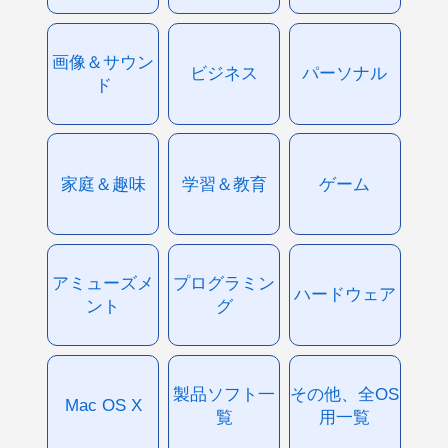
画像＆サウン
ビジネス
パーソナル
ド
家庭＆趣味
学習＆教育
ゲーム
アミューズメ
プログラミン
ハードウェア
ント
グ
製品ソフト一
その他、全OS
Mac OS X
覧
用一覧