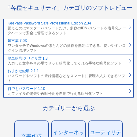
「各種セキュリティ」カテゴリのソフトレビュー
KeePass Password Safe Professional Edition 2.34
覚えるのはマスターパスワードだけ。多数のID/パスワードを暗号化デー
タベースで安全に管理できるソフト
鍵言葉 7.03
ワンタッチでWindowsのほとんどの操作を無効にできる、使いやすいロ
グイン管理ソフト
簡単暗号!クリクリ君 1.3
入力した文字をその場でサッと暗号化してくれる手軽な暗号化ソフト
おまかせ鍵助 2.1.1
パスワードやソフトの登録情報などをスマートに管理＆入力できるソフ
ト
何でもパスワード 1.10
元ファイルの消去や再暗号化を自動で行える暗号化ソフト
カテゴリーから選ぶ
インターネッ
ユーティリテ
文書作成